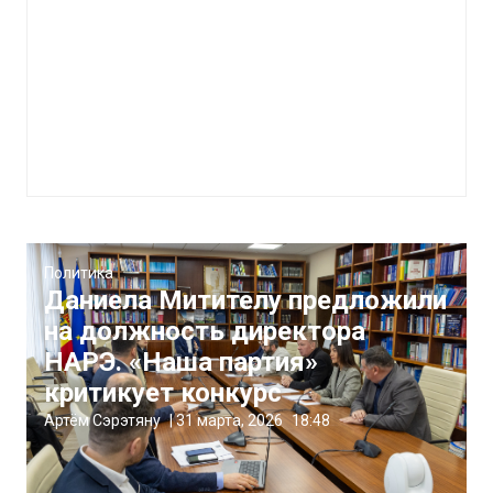
Политика
Даниела Митителу предложили
на должность директора
НАРЭ. «Наша партия»
критикует конкурс
Артём Сэрэтяну
|
31 марта, 2026
18:48