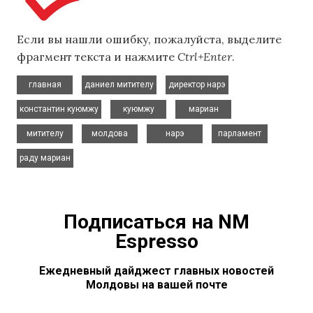
Если вы нашли ошибку, пожалуйста, выделите
фрагмент текста и нажмите
Ctrl+Enter
.
,
,
,
главная
даниел митителу
директор нарэ
,
,
,
константин куюмжу
куюмжу
мариан
,
,
,
,
митителу
молдова
нарэ
парламент
раду мариан
Подписаться на NM
Espresso
Ежедневный дайджест главных новостей
Молдовы на вашей почте