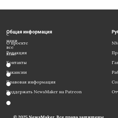
Общая информация
Ру
С
нами
О проекте
NM
все
Редакция
Пр
ясно
Контакты
Га
Вакансии
Ра
Правовая информация
Со
Поддержать NewsMaker на Patreon
От
© 2025 NewsMaker. Все права защищены.