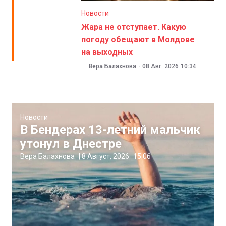
Новости
Жара не отступает. Какую
погоду обещают в Молдове
на выходных
Вера Балахнова
-
08 Авг. 2026
10:34
Новости
В Бендерах 13-летний мальчик
утонул в Днестре
Вера Балахнова
|
8 Август, 2026
15:06