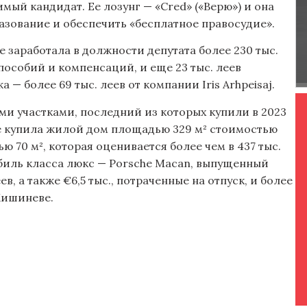
мый кандидат. Ее лозунг — «Cred» («Верю») и она
азование и обеспечить «бесплатное правосудие».
е заработала в должности депутата более 230 тыс.
 пособий и компенсаций, и еще 23 тыс. леев
— более 69 тыс. леев от компании Iris Arhpeisaj.
ми участками, последний из которых купили в 2023
мате купила жилой дом площадью 329 м² стоимостью
ью 70 м², которая оценивается более чем в 437 тыс.
обиль класса люкс — Porsche Macan, выпущенный
в, а также €6,5 тыс., потраченные на отпуск, и более
 Кишиневе.