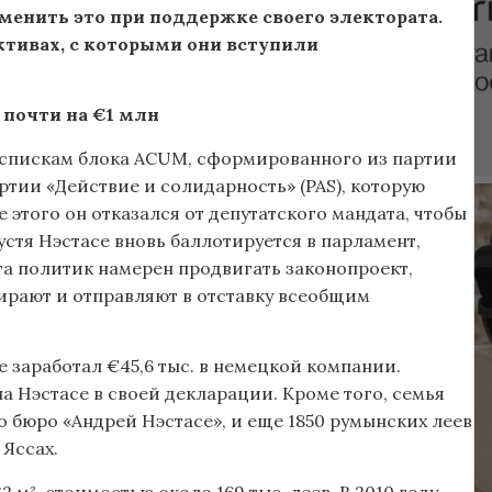
менить это при поддержке своего электората.
ктивах, с которыми они вступили
 почти на €1 млн
о спискам блока ACUM, сформированного из партии
ртии «Действие и солидарность» (PAS), которую
 этого он отказался от депутатского мандата, чтобы
устя Нэстасе вновь баллотируется в парламент,
ата политик намерен продвигать законопроект,
ирают и отправляют в отставку всеобщим
е заработал €45,6 тыс. в немецкой компании.
а Нэстасе в своей декларации. Кроме того, семья
го бюро «Андрей Нэстасе», и еще 1850 румынских леев
 Яссах.
 м², стоимостью около 169 тыс. леев. В 2010 году