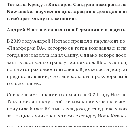
Татьяна Крецу и Виктория Сандуца намерены из
Newsmaker изучил их декларации о доходах и а
в избирательную кампанию.
Андрей Нэстасе: зарплата в Германии и кредиты
В 2019 году Андрей Нэстасе прошел в парламент п
«Платформа DA», которую он тогда возглавлял, и па
тогда возглавляла Майя Санду. Однако вскоре после
занять пост министра внутренних дел. Шесть лет сп
но на этот раз самостоятельно. В должности депут
предполагающий, что генерального прокурора выб
голосованием.
Согласно декларации о доходах, в 2024 году Нэстас
Такую же зарплату в той же компании указала и жен
получила более 191 тыс. леев дохода от адвокатско
за лекции в университете «Александру Иоан Куза» в
С 2009 года Нэстасе владеет квартирой площадью 32