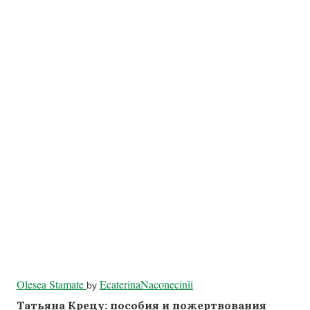
Olesea Stamate
EcaterinaNaconecinîi
by
Татьяна Крецу: пособия и пожертвования