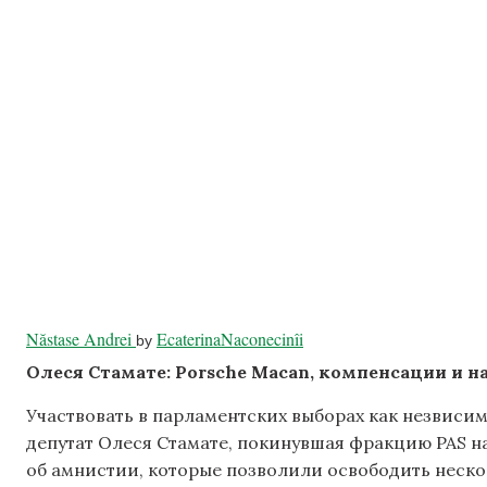
Năstase Andrei
EcaterinaNaconecinîi
by
Олеся Стамате: Porsche Macan, компенсации и н
Участвовать в парламентских выборах как незвиси
депутат Олеся Стамате, покинувшая фракцию PAS на
об амнистии, которые позволили освободить неск