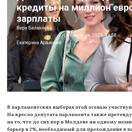
кредиты на миллион евро
зарплаты
Вера Балахнова
,
|
4 сентября, 2025
11:58
Екатерина Арвинтий
В парламентских выборах этой осенью участвую
На кресло депутата парламента также претенд
на то, что до сих пор в Молдове ни одному нез
барьер в 2%, необходимый для прохождения в па