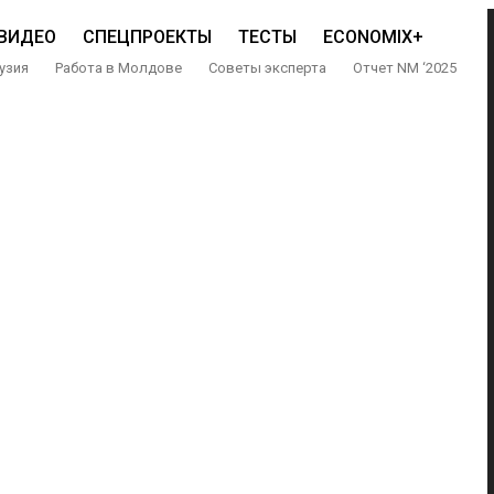
ВИДЕО
СПЕЦПРОЕКТЫ
ТЕСТЫ
ECONOMIX+
узия
Работа в Молдове
Советы эксперта
Отчет NM ‘2025