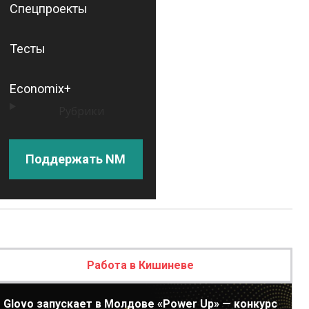
Спецпроекты
Тесты
Economix+
Рубрики
Поддержать NM
Работа в Кишиневе
Glovo запускает в Молдове «Power Up» — конкурс