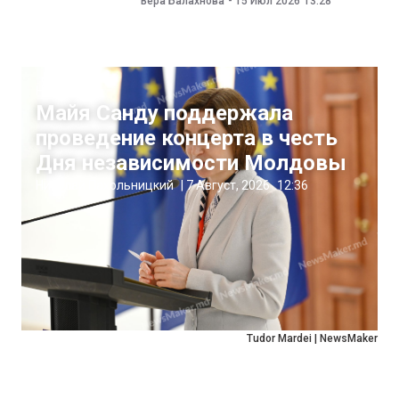
Вера Балахнова
-
15 Июл 2026
13:28
Новости
Майя Санду поддержала
проведение концерта в честь
Дня независимости Молдовы
Николай Пахольницкий
|
7 Август, 2026
12:36
Tudor Mardei | NewsMaker