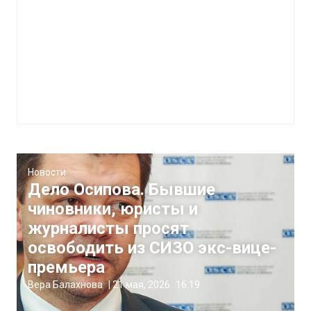
Новости
Дело Осипова. Бывшие
чиновники, юристы и
журналисты просят
освободить из СИЗО экс-вице-
премьера
Вера Балахнова
|
21 мая, 2026
16:19