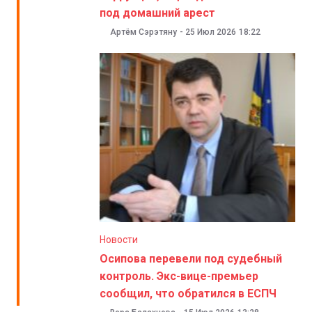
под домашний арест
Артём Сэрэтяну
-
25 Июл 2026
18:22
Новости
Осипова перевели под судебный
контроль. Экс-вице-премьер
сообщил, что обратился в ЕСПЧ