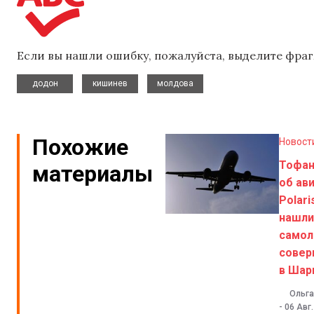
Если вы нашли ошибку, пожалуйста, выделите фраг
,
,
додон
кишинев
молдова
Похожие
Новост
Тофа
материалы
об ав
Polari
нашли
самол
совер
в Шар
Ольга
-
06 Авг