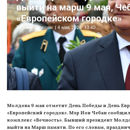
выйти на марш 9 мая, Че
«Европейском городке»
Татьяна Готишан
|
4 мая, 2026
13:40
Молдова 9 мая отметит День Победы и День Ев
«Европейский городок». Мэр Ион Чебан сообщил
комплекс «Вечность». Бывший президент Молд
выйти на Марш памяти. По его словам, празднич