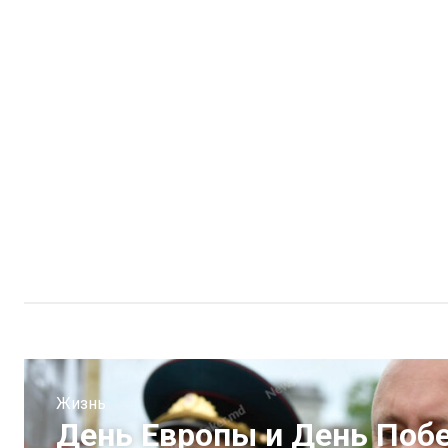
Жизнь
День Европы и День Поб