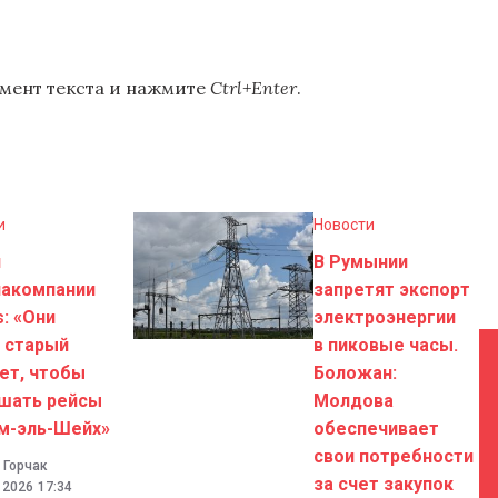
мент текста и нажмите
Ctrl+Enter
.
и
Новости
н
В Румынии
иакомпании
запретят экспорт
s: «Они
электроэнергии
 старый
в пиковые часы.
ет, чтобы
Боложан:
шать рейсы
Молдова
м-эль-Шейх»
обеспечивает
свои потребности
 Горчак
за счет закупок
. 2026
17:34