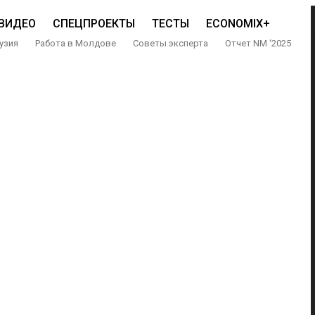
ВИДЕО
СПЕЦПРОЕКТЫ
ТЕСТЫ
ECONOMIX+
узия
Работа в Молдове
Советы эксперта
Отчет NM ‘2025