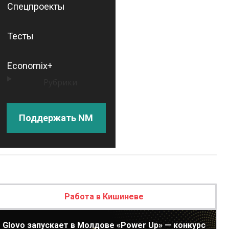
Спецпроекты
Тесты
Economix+
Рубрики
Поддержать NM
Работа в Кишиневе
Glovo запускает в Молдове «Power Up» — конкурс