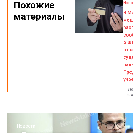
Похожие
Ново
В М
материалы
мош
рас
соо
о ш
от 
суд
пал
Пре
учр
Ве
-
03 А
Новости