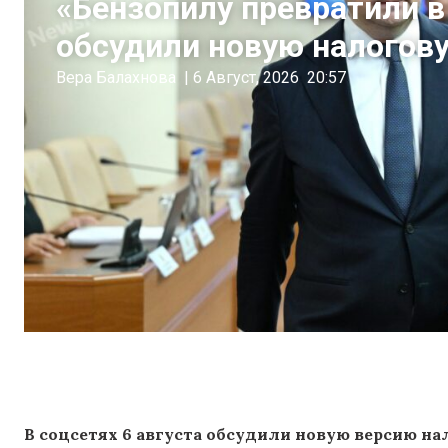
«Бензопилу превратили 
обсудили новую налогов
Вера Балахнова
|
6 Август, 2026
20:57
В соцсетях 6 августа обсудили новую версию 