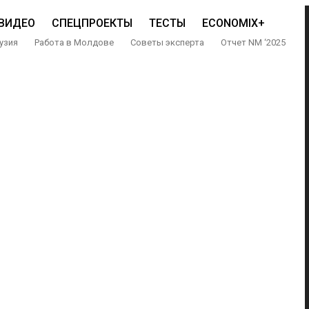
ВИДЕО
СПЕЦПРОЕКТЫ
ТЕСТЫ
ECONOMIX+
узия
Работа в Молдове
Советы эксперта
Отчет NM ‘2025