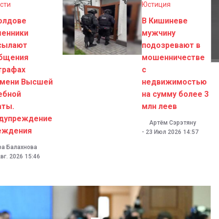
сти
Юстиция
олдове
В Кишиневе
енники
мужчину
сылают
подозревают в
бщения
мошенничестве
трафах
с
имени Высшей
недвижимостью
ебной
на сумму более 3
аты.
млн леев
дупреждение
Артём Сэрэтяну
еждения
-
23 Июл 2026
14:57
ра Балахнова
вг. 2026
15:46