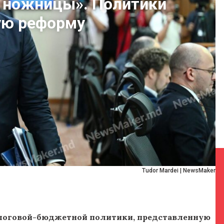
в ножницы». Политики
ую реформу
Tudor Mardei | NewsMaker
налоговой-бюджетной политики, представленную