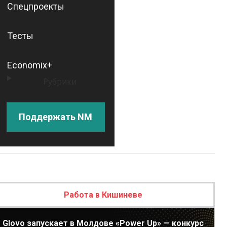
Спецпроекты
Тесты
Economix+
Рубрики
Поддержать NM
Работа в Кишиневе
Glovo запускает в Молдове «Power Up» — конкурс