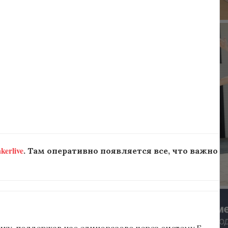
erlive
. Там оперативно появляется все, что важно
ку, поддержав нас единоразово через систему E-