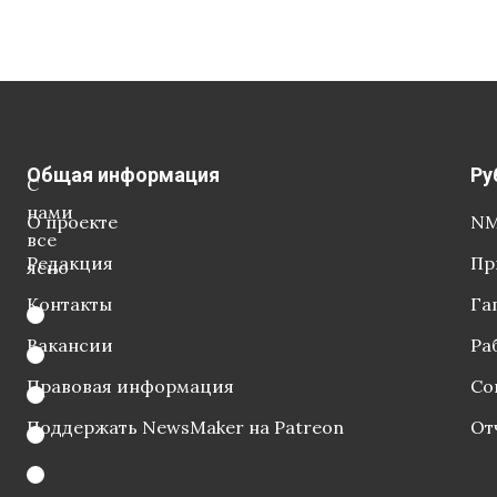
Общая информация
Ру
С
нами
О проекте
NM
все
Редакция
Пр
ясно
Контакты
Га
Вакансии
Ра
Правовая информация
Со
Поддержать NewsMaker на Patreon
От