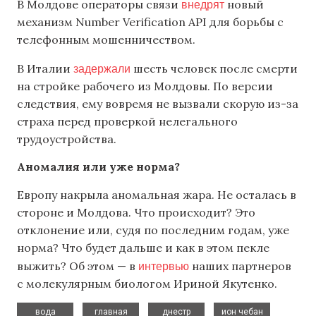
внедрят
В Молдове операторы связи
новый
механизм Number Verification API для борьбы с
телефонным мошенничеством.
задержали
В Италии
шесть человек после смерти
на стройке рабочего из Молдовы. По версии
следствия, ему вовремя не вызвали скорую из-за
страха перед проверкой нелегального
трудоустройства.
Аномалия или уже норма?
Европу накрыла аномальная жара. Не осталась в
стороне и Молдова. Что происходит? Это
отклонение или, судя по последним годам, уже
норма? Что будет дальше и как в этом пекле
интервью
выжить? Об этом — в
наших партнеров
с молекулярным биологом Ириной Якутенко.
,
,
,
,
вода
главная
днестр
ион чебан