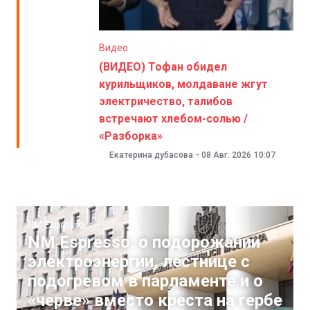
Видео
(ВИДЕО) Тофан обидел
курильщиков, молдаване жгут
электричество, талибов
встречают хлебом-солью /
«Разборка»
Екатерина дубасова
-
08 Авг. 2026
10:07
NM Espresso
NM Espresso: о подорожании
электроэнергии, лестнице с
подогревом в парламенте и о
«черве» вместо креста на гербе