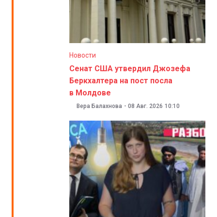
Новости
Сенат США утвердил Джозефа
Беркхалтера на пост посла
в Молдове
Вера Балахнова
-
08 Авг. 2026
10:10