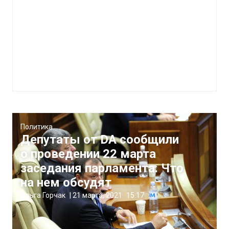
Политика
Депутаты от DA сообщили
о проведении 22 марта
заседания парламента. Что
на нем обсудят
Ольга Горчак
|
21 марта, 2021
15:17