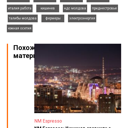
,
,
,
италия работа
кишинев
ндс молдова
приднестровье
,
,
,
,
талибы молдова
фермеры
электроэнергия
южная осетия
Похожие
материалы
NM Espresso