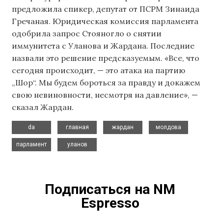
предложила спикер, депутат от ПСРМ Зинаида
Гречаная. Юридическая комиссия парламента
одобрила запрос Стояногло о снятии
иммунитета с Уланова и Жардана. Последние
назвали это решение предсказуемым. «Все, что
сегодня происходит, — это атака на партию
„Шор“. Мы будем бороться за правду и докажем
свою невиновности, несмотря на давление», —
сказал Жардан.
,
,
,
,
da
главная
жардан
молдова
,
парламент
уланов
Подписаться на NM
Espresso