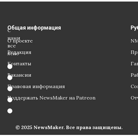
Общая информация
Ру
С
нами
О проекте
NM
все
Редакция
Пр
ясно
Контакты
Га
Вакансии
Ра
Правовая информация
Со
Поддержать NewsMaker на Patreon
От
© 2025 NewsMaker. Все права защищены.