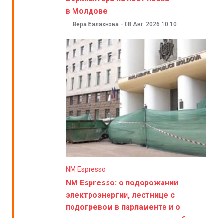
в Молдове
Вера Балахнова
-
08 Авг. 2026
10:10
NM Espresso
NM Espresso: о подорожании
электроэнергии, лестнице с
подогревом в парламенте и о