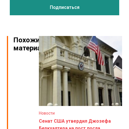
Похожие
материалы
Новости
Сенат США утвердил Джозефа
Беркхалтера на пост посла