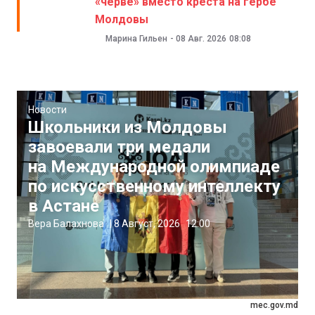
«черве» вместо креста на гербе
Молдовы
Марина Гильен
-
08 Авг. 2026
08:08
Новости
Школьники из Молдовы
завоевали три медали
на Международной олимпиаде
по искусственному интеллекту
в Астане
Вера Балахнова
|
8 Август, 2026
12:00
mec.gov.md