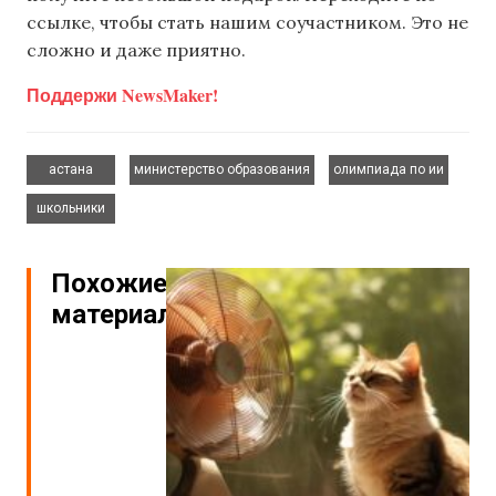
ссылке, чтобы стать нашим соучастником. Это не
сложно и даже приятно.
Поддержи NewsMaker!
,
,
,
астана
министерство образования
олимпиада по ии
школьники
Похожие
материалы