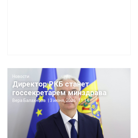
Новости
Директор РКБ станет
госсекретарем минздрава
Вера Балахнова
|
3 июня, 2026
11:14