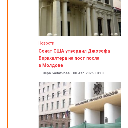
Новости
Сенат США утвердил Джозефа
Беркхалтера на пост посла
в Молдове
Вера Балахнова
-
08 Авг. 2026
10:10