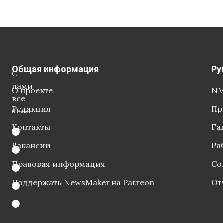
Общая информация
Ру
С
нами
О проекте
NM
все
Редакция
Пр
ясно
Контакты
Га
Вакансии
Ра
Правовая информация
Со
Поддержать NewsMaker на Patreon
От