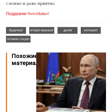
сложно и даже приятно.
Поддержи NewsMaker!
,
,
,
,
будапешт
вторая мировая
дунай
мотоцикл
останки солдат
Похожие
материалы