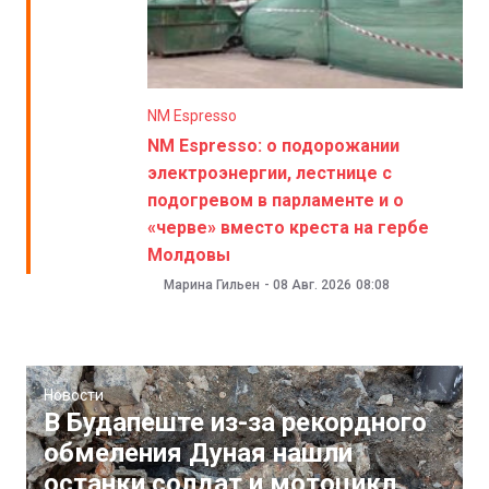
NM Espresso
NM Espresso: о подорожании
электроэнергии, лестнице с
подогревом в парламенте и о
«черве» вместо креста на гербе
Молдовы
Марина Гильен
-
08 Авг. 2026
08:08
Новости
В Будапеште из-за рекордного
обмеления Дуная нашли
останки солдат и мотоцикл