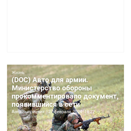
Жизнь
(DOC) Авто для армии.
Министерство обороны
прокомментировало документ,
появившийся в сети
Анна Выприцких
|
27 февраля, 2024
18:22