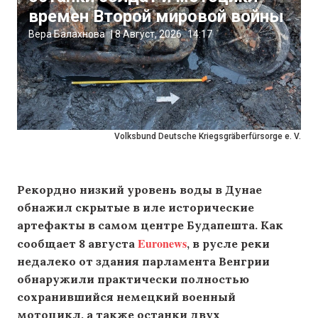
времен Второй мировой войны
Вера Балахнова
|
8 Август, 2026
14:17
Volksbund Deutsche Kriegsgräberfürsorge e. V.
Рекордно низкий уровень воды в Дунае
обнажил скрытые в иле исторические
артефакты в самом центре Будапешта. Как
Euronews
сообщает 8 августа
, в русле реки
недалеко от здания парламента Венгрии
обнаружили практически полностью
сохранившийся немецкий военный
мотоцикл, а также останки двух