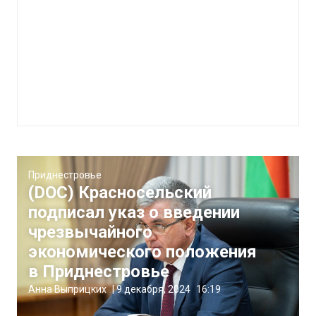
Приднестровье
(DOC) Красносельский
подписал указ о введении
чрезвычайного
экономического положения
в Приднестровье
Анна Выприцких
|
9 декабря, 2024
16:19