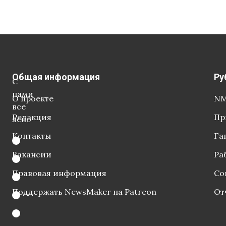
Общая информация
Ру
С
нами
О проекте
NM
все
Редакция
Пр
ясно
Контакты
Га
Вакансии
Ра
Правовая информация
Со
Поддержать NewsMaker на Patreon
От