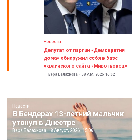
Новости
Депутат от партии «Демократия
дома» обнаружил себя в базе
украинского сайта «Миротворец»
Вера Балахнова
-
08 Авг. 2026
16:02
Новости
В Бендерах 13-летний мальчик
утонул в Днестре
Вера Балахнова
|
8 Август, 2026
15:06