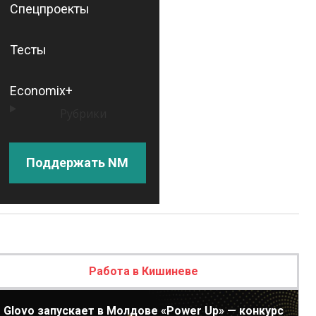
Спецпроекты
Тесты
Economix+
Рубрики
Поддержать NM
Работа в Кишиневе
Glovo запускает в Молдове «Power Up» — конкурс