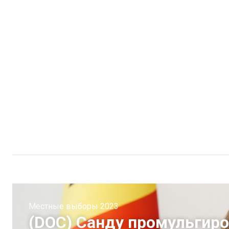
Местные выборы 2023
(DOC) Санду промульгиро