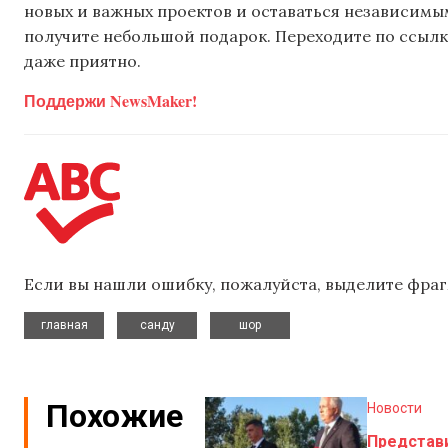
новых и важных проектов и оставаться независимым
получите небольшой подарок. Переходите по ссылке
даже приятно.
Поддержи NewsMaker!
Если вы нашли ошибку, пожалуйста, выделите фраг
,
,
главная
санду
шор
Похожие
Новости
Представ