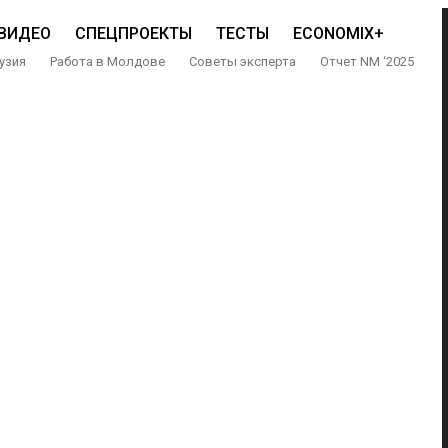
ВИДЕО
СПЕЦПРОЕКТЫ
ТЕСТЫ
ECONOMIX+
узия
Работа в Молдове
Советы эксперта
Отчет NM ‘2025