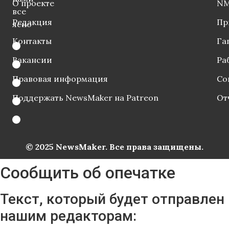
О проекте
NM
все
Редакция
Пр
ясно
Контакты
Га
Вакансии
Ра
Правовая информация
Со
Поддержать NewsMaker на Patreon
От
© 2025 NewsMaker. Все права защищены.
Сообщить об опечатке
Текст, который будет отправлен
нашим редакторам: