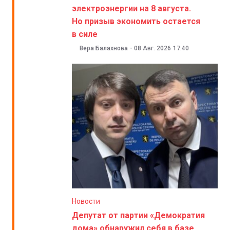
электроэнергии на 8 августа.
Но призыв экономить остается
в силе
Вера Балахнова
-
08 Авг. 2026
17:40
Новости
Депутат от партии «Демократия
дома» обнаружил себя в базе