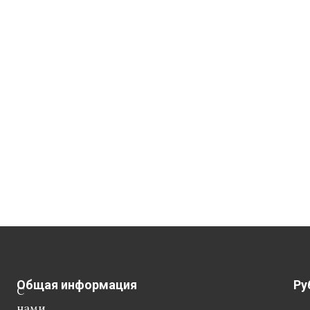
Общая информация
Ру
С
нами