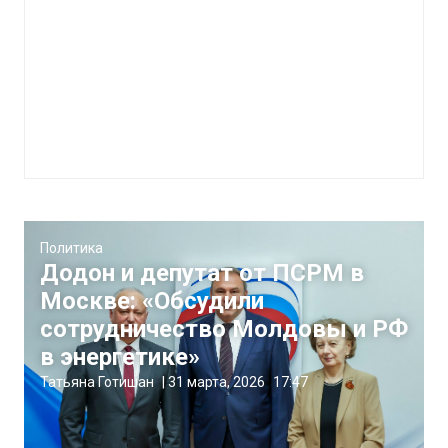
Политика
Додон и депутат от ПСРМ в
Москве: «Обсудили
сотрудничество Молдовы и РФ
в энергетике»
Татьяна Готишан
|
31 марта, 2026
17:47