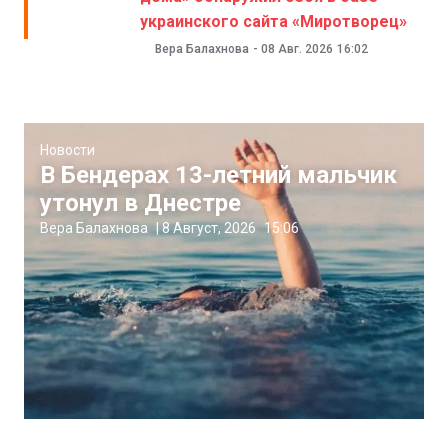
украинского сайта «Миротворец»
Вера Балахнова
-
08 Авг. 2026
16:02
Новости
В Бендерах 13-летний мальчик
утонул в Днестре
Вера Балахнова
|
8 Август, 2026
15:06