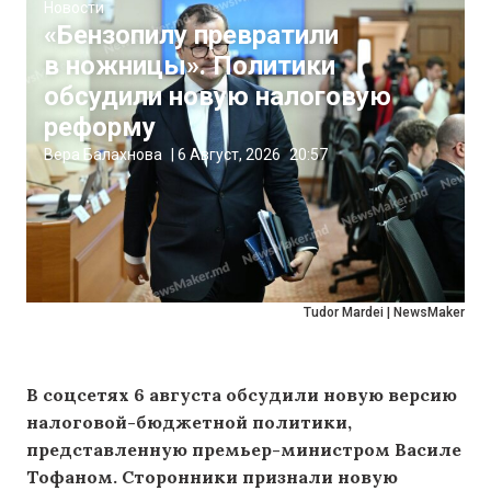
Новости
«Бензопилу превратили
в ножницы». Политики
обсудили новую налоговую
реформу
Вера Балахнова
|
6 Август, 2026
20:57
Tudor Mardei | NewsMaker
В соцсетях 6 августа обсудили новую версию
налоговой-бюджетной политики,
представленную премьер-министром Василе
Тофаном. Сторонники признали новую