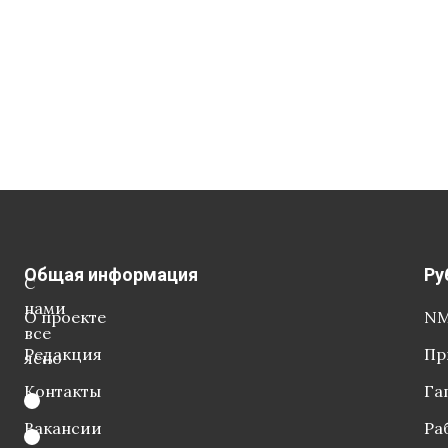
Общая информация
Ру
С
нами
О проекте
NM
все
Редакция
Пр
ясно
Контакты
Га
Вакансии
Ра