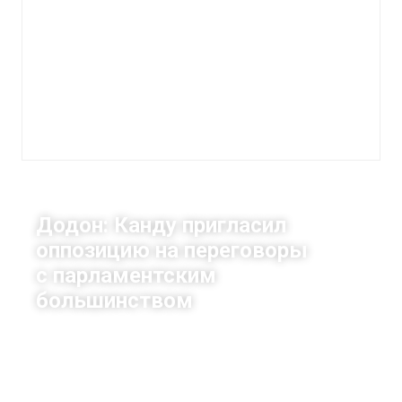
Додон: Канду пригласил
оппозицию на переговоры
с парламентским
большинством
|
20 января, 2016
20:02