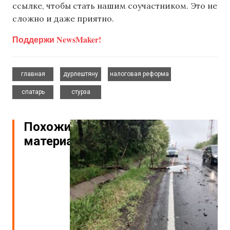
ссылке, чтобы стать нашим соучастником. Это не
сложно и даже приятно.
Поддержи NewsMaker!
,
,
,
главная
дурлештяну
налоговая реформа
,
спатарь
стурза
Похожие
материалы