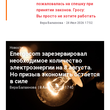
пожаловалась на спешку при
принятии законов. Гросу:
Вы просто не хотите работать
Вера Балахнова
-
24 Июл 2026
17:52
Новости
Energocom зарезервировал
необходимое количество
электроэнергии на 8 августа.
Но призыв экономить остается
в силе
Вера Балахнова
|
8 Август, 2026
17:40