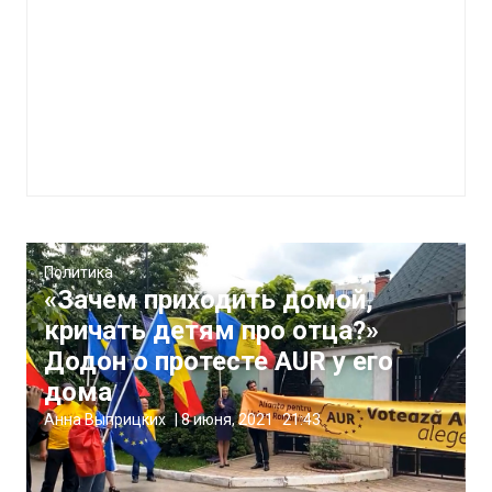
Политика
«Зачем приходить домой,
кричать детям про отца?»
Додон о протесте AUR у его
дома
Анна Выприцких
|
8 июня, 2021
21:43