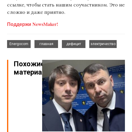
ссылке, чтобы стать нашим соучастником. Это не
сложно и даже приятно.
Поддержи NewsMaker!
,
,
,
Energocom
главная
дефицит
электричество
Похожие
материалы