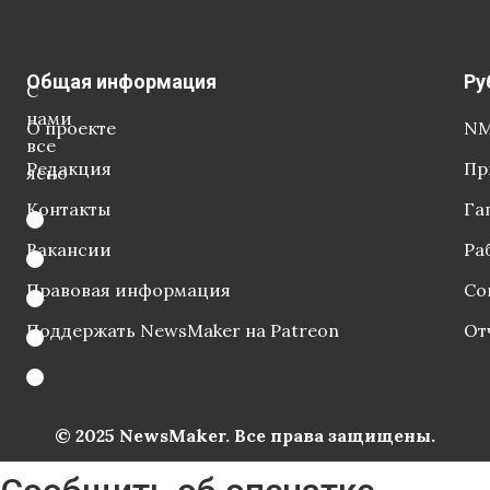
Общая информация
Ру
С
нами
О проекте
NM
все
Редакция
Пр
ясно
Контакты
Га
Вакансии
Ра
Правовая информация
Со
Поддержать NewsMaker на Patreon
От
© 2025 NewsMaker. Все права защищены.