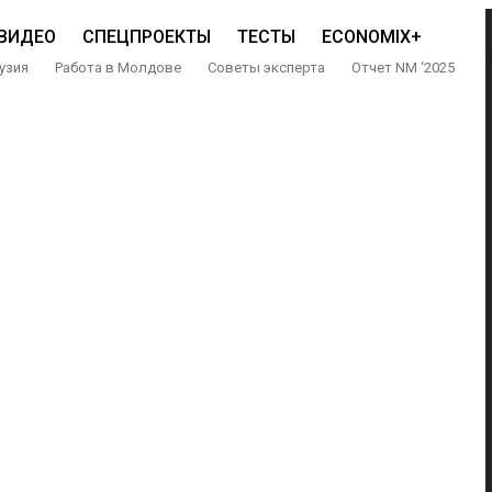
ВИДЕО
СПЕЦПРОЕКТЫ
ТЕСТЫ
ECONOMIX+
узия
Работа в Молдове
Советы эксперта
Отчет NM ‘2025