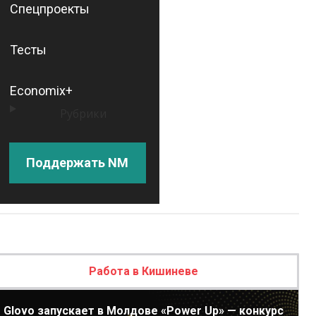
Спецпроекты
Тесты
Economix+
Рубрики
Поддержать NM
Работа в Кишиневе
Glovo запускает в Молдове «Power Up» — конкурс