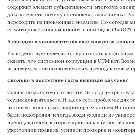
содержит элемент субъективности: итоговую оценку
доказательств, почему поставлена такая оценка. Р
переходить на письменные экзамены. Но сегодня 
сымитировать или выполнить с помощью ChatGPT и
А сегодня в университетах еще можно
за деньги
У нас действует нулевая толерантность к подобным
сказать, что системной коррупции в UTM нет. Возмо
выявляем, мы не позволяем этим преподавателям пр
Сколько
в последние годы
выявили случаев?
Сейчас не могу точно ответить. Было два– три случ
четких доказательств. И здесь есть проблема: для
взятие «с поличным», например с участием Наццентр
были подозрения, и тогда люди уходили из универ
преподавателей, которые пришли к нам после слия
ужесточили правила, усилили проверки и монитори