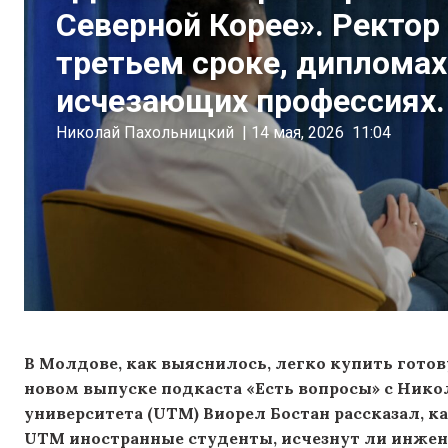
Северной Корее». Ректор
третьем сроке, диплома
исчезающих профессиях
Николай Пахольницкий
|
14 мая, 2026
11:04
В Молдове, как выяснилось, легко купить гото
новом выпуске подкаста «Есть вопросы» с Ник
университета (UTM) Виорел Бостан рассказал, к
UTM иностранные студенты, исчезнут ли инжене