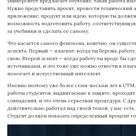
университет предлагает обучение, такая работа и
Нужно представить проект, провести технический а
приложение, продукт или идею, которую ты должен
возможность подготовить работу, соответствующую 
за учебники и сделать ее самому.
Что касается самого феномена, конечно, он существ
аспекта. Первый — плагиат: когда ты берешь работу
свою. Второй аспект — когда работу ты вроде бы с
источниками, и это тоже уже можно отнести к плаг
помогает и искусственный интеллект.
Именно поэтому уже более семи-восьми лет в UTM д
работы студентов, выдвигаемые к защите, проходя
совпадения, и это очень серьезная процедура. С дру
действительно работал над своей темой, у нас ест
Студент должен показать определенный процент г