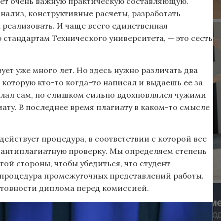
меет очень важную практическую составляющую.
нализ, конструктивные расчеты, разработать
 реализовать. И чаще всего единственная
стандартам Технического университета, — это сесть
ует уже много лет. Но здесь нужно различать два
, которую кто-то когда-то написал и выдаешь ее за
делал сам, но слишком сильно вдохновлялся чужими
иату. В последнее время плагиату в каком-то смысле
ействует процедура, в соответствии с которой все
т антиплагиатную проверку. Мы определяем степень
гой стороны, чтобы убедиться, что студент
ь процедура промежуточных представлений работы.
отовности диплома перед комиссией.