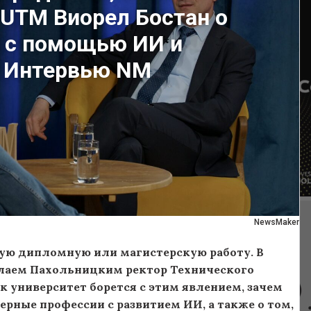
 UTM Виорел Бостан о
х с помощью ИИ и
. Интервью NM
NewsMaker
вую дипломную или магистерскую работу. В
олаем Пахольницким ректор Технического
ак университет борется с этим явлением, зачем
рные профессии с развитием ИИ, а также о том,