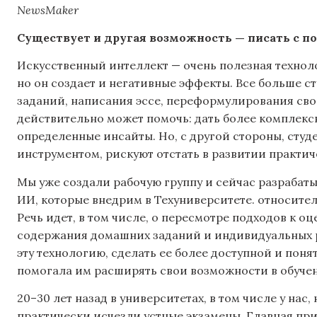
NewsMaker
Существует и другая возможность — писать с 
Искусственный интеллект — очень полезная техноло
но он создает и негативные эффекты. Все больше 
заданий, написания эссе, переформулирования свои
действительно может помочь: дать более комплек
определенные инсайты. Но, с другой стороны, студ
инструментом, рискуют отстать в развитии практич
Мы уже создали рабочую группу и сейчас разрабат
ИИ, которые внедрим в Техуниверситете. относите
Речь идет, в том числе, о пересмотре подходов к о
содержания домашних заданий и индивидуальных 
эту технологию, сделать ее более доступной и поня
помогала им расширять свои возможности в обуче
20–30 лет назад в университетах, в том числе у нас
практически исчезли устные экзамены. Главная прич