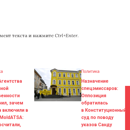
мент текста и нажмите
Ctrl+Enter
.
ка
Политика
Агентства
Назначение
чной
спецэмиссаров:
венности
Оппозиция
нил, зачем
обратилась
а включили в
в Конституционный
 MoldATSA:
суд по поводу
осчитали,
указов Санду