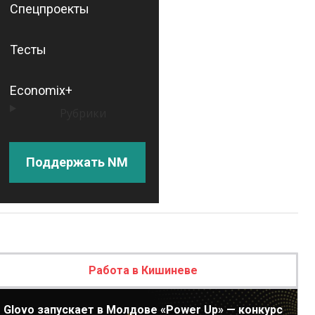
Спецпроекты
Тесты
Economix+
Рубрики
Поддержать NM
Работа в Кишиневе
Glovo запускает в Молдове «Power Up» — конкурс