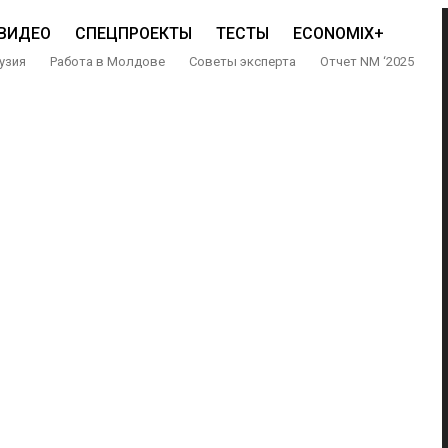
ВИДЕО
СПЕЦПРОЕКТЫ
ТЕСТЫ
ECONOMIX+
узия
Работа в Молдове
Советы эксперта
Отчет NM ‘2025