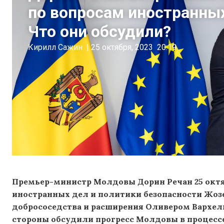
по вопросам иностранных
Что они обсудили?
Кирилл Сажин
|
25 октября, 2023
20:19
Премьер-министр Молдовы Дорин Речан 25 октя
иностранных дел и политики безопасности Жоз
добрососедства и расширения Оливером Вархели
стороны обсудили прогресс Молдовы в процессе