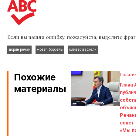
Если вы нашли ошибку, пожалуйста, выделите фраг
,
,
дорин речан
жозеп боррель
оливер вархели
Похожие
Полити
Глава 
материалы
публи
собст
объяс
Речан
совет
«Мы п