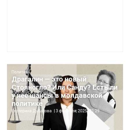
Политика
Драгалин — это новый
Стояногло? Или Санду? Есть ли
у нее шансы в молдавской
политике
Екатерина Дубасова
|
3 февраля, 2025
21:29