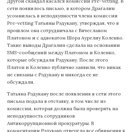
Другой скандал касался комиссии Pre-Vetting. В
сети появилось письмо, в котором Драгалин
усомнилась в неподкупности члена комиссии
Pre-vetting Татьяны Рэдукану, утверждая, что в
прошлом она сотрудничала с Вячеславом
Платоном и с адвокатом Шора Аурелиу Коленко.
Такие выводы Драгалин сделала на основании
SMS-сообщений между Платоном и Коленко,
которые обсуждали Рэдукану. После этого
Платон и Коленко публично заявили, что никак
не связаны с Рэдукану и никогда ее не
обсуждали.
Татьяна Рэдукану после появления в сети этого
письма подала в отставку, в том числе из
комиссии, которая должна была проверять на
неподкупность сотрудников
Антикоррупционной прокуратуры. В
комментарии Рэдукану отвергла все обвинения в