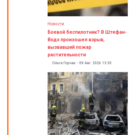
Новости
Боевой беспилотник? В Штефан-
Водэ произошел взрыв,
вызвавший пожар
растительности
Ольга Горчак
-
09 Авг. 2026
13:35