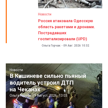
Новости
Россия атаковала Одесскую
область ракетами и дронами.
Пострадавших
госпитализировали (UPD)
Ольга Горчак
-
09 Авг. 2026
10:32
Новости
В Кишиневе сильно пьяный
водитель устроил ДТП
на Чеканах
Ольга Горчак
|
9 Август, 2026
13:03