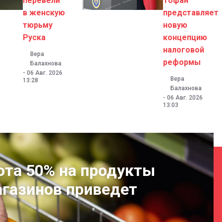
перевели
Тофан
в женскую
представляет
тюрьму
новую
Руска
концепцию
налоговой
Вера
реформы
Балахнова
-
06 Авг. 2026
Вера
13:28
Балахнова
-
06 Авг. 2026
13:03
ота 50% на продукты
агазинов приведет