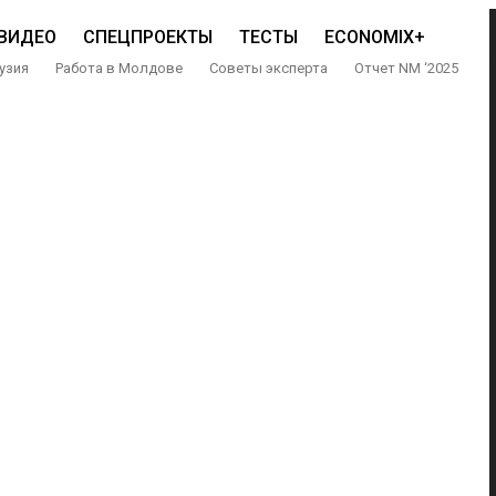
ВИДЕО
СПЕЦПРОЕКТЫ
ТЕСТЫ
ECONOMIX+
узия
Работа в Молдове
Советы эксперта
Отчет NM ‘2025