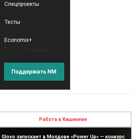
Спецпроекты
Тесты
Economix+
Рубрики
Поддержать NM
Работа в Кишиневе
Glovo запускает в Молдове «Power Up» — конкурс