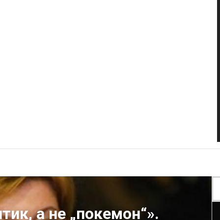
ик, а не „покемон“».