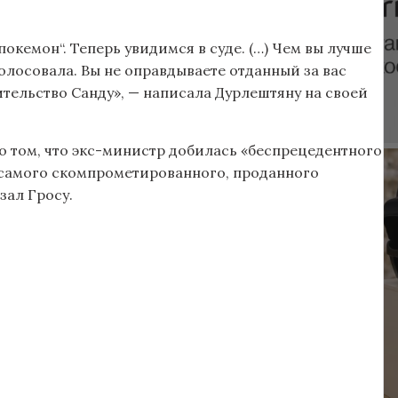
„покемон“. Теперь увидимся в суде. (…) Чем вы лучше
голосовала. Вы не оправдываете отданный за вас
ительство Санду», — написала Дурлештяну на своей
о том, что экс-министр добилась «беспрецедентного
о самого скомпрометированного, проданного
зал Гросу.