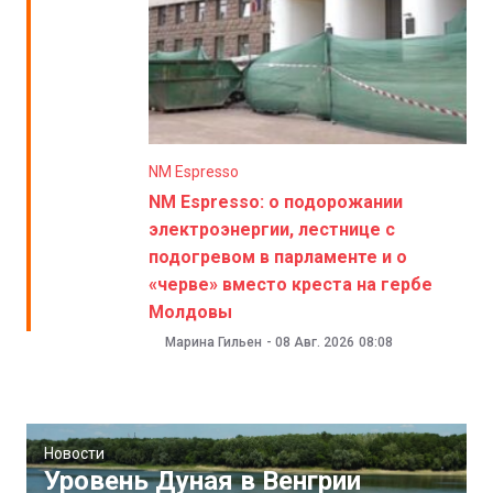
NM Espresso
NM Espresso: о подорожании
электроэнергии, лестнице с
подогревом в парламенте и о
«черве» вместо креста на гербе
Молдовы
Марина Гильен
-
08 Авг. 2026
08:08
Новости
Уровень Дуная в Венгрии