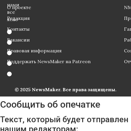
нами
О проекте
NM
все
Редакция
Пр
ясно
Контакты
Га
Вакансии
Ра
Правовая информация
Со
Поддержать NewsMaker на Patreon
От
© 2025 NewsMaker. Все права защищены.
Сообщить об опечатке
Текст, который будет отправлен
нашим редакторам: