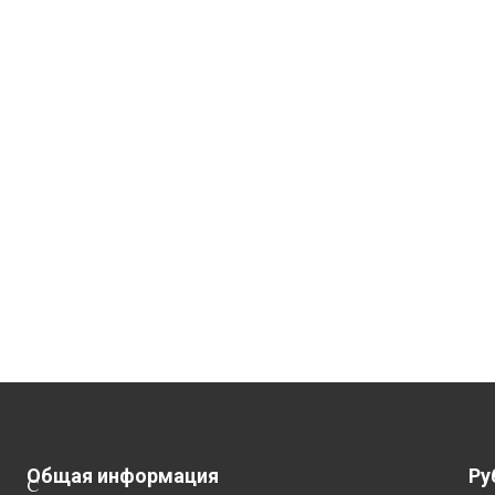
Общая информация
Ру
С