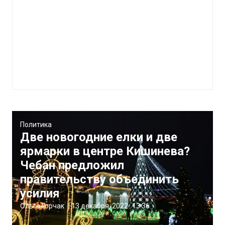
Политика
Две новогодние елки и две
ярмарки в центре Кишинева?
Чебан предложил
правительству объединить
усилия
Ольга Горчак
|
13 декабря, 2022
13:36