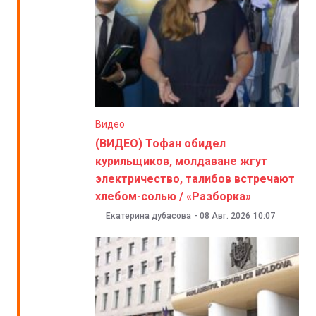
Видео
(ВИДЕО) Тофан обидел
курильщиков, молдаване жгут
электричество, талибов встречают
хлебом-солью / «Разборка»
Екатерина дубасова
-
08 Авг. 2026
10:07