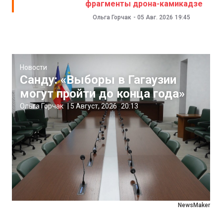
фрагменты дрона-камикадзе
Ольга Горчак
-
05 Авг. 2026
19:45
Новости
Санду: «Выборы в Гагаузии
могут пройти до конца года»
Ольга Горчак
|
5 Август, 2026
20:13
NewsMaker