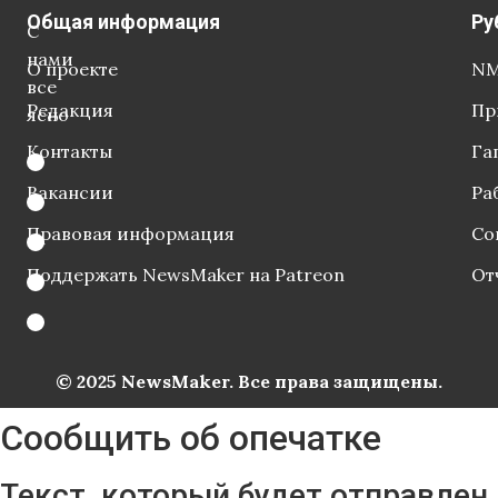
Общая информация
Ру
С
нами
О проекте
NM
все
Редакция
Пр
ясно
Контакты
Га
Вакансии
Ра
Правовая информация
Со
Поддержать NewsMaker на Patreon
От
© 2025 NewsMaker. Все права защищены.
Сообщить об опечатке
Текст, который будет отправлен