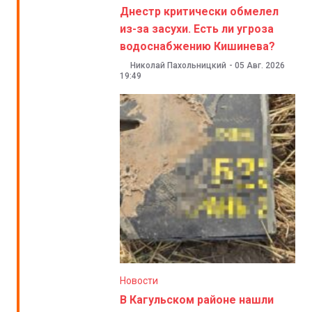
Днестр критически обмелел
из-за засухи. Есть ли угроза
водоснабжению Кишинева?
Николай Пахольницкий
-
05 Авг. 2026
19:49
Новости
В Кагульском районе нашли