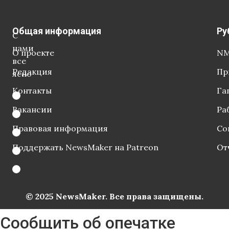
Общая информация
Ру
С
нами
О проекте
NM
все
Редакция
Пр
ясно
Контакты
Га
Вакансии
Ра
Правовая информация
Со
Поддержать NewsMaker на Patreon
От
© 2025 NewsMaker. Все права защищены.
Сообщить об опечатке