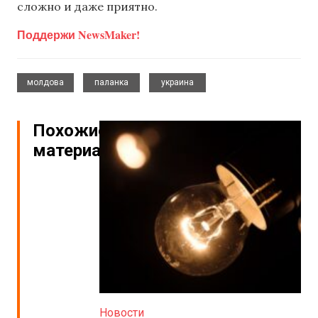
сложно и даже приятно.
Поддержи NewsMaker!
,
,
молдова
паланка
украина
Похожие
материалы
Новости