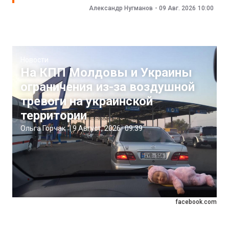
Александр Нугманов
-
09 Авг. 2026
10:00
Новости
На КПП Молдовы и Украины
ограничения из-за воздушной
тревоги на украинской
территории
Ольга Горчак
|
9 Август, 2026
09:39
facebook.com