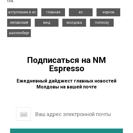
он.
,
,
,
,
вступление в ес
главная
ес
корчок
,
,
,
,
липавский
мид
молдова
попеску
шалленберг
Подписаться на NM
Espresso
Ежедневный дайджест главных новостей
Молдовы на вашей почте