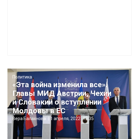
Политика
«Эта война изменила все».
Главы МИД Австрии, Чехии
и Словакии о вступлении
Молдовы в ЕС
Вера Балахнова
|
1 апреля, 2022
12:35