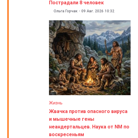
Пострадали 8 человек
Ольга Горчак
-
09 Авг. 2026
10:32
Жизнь
Жвачка против опасного вируса
и мышечные гены
неандертальцев. Наука от NM по
воскресеньям