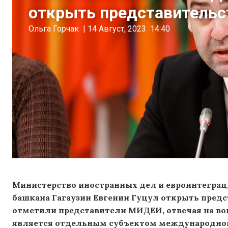
открыть представительст
Ольга Горчак
|
14 Август, 2023
14:40
Министерство иностранных дел и евроинтегра
башкана Гагаузии Евгении Гуцул открыть предс
отметили представители МИДЕИ, отвечая на вопр
является отдельным субъектом международного