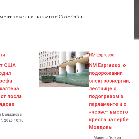
мент текста и нажмите
Ctrl+Enter
.
сти
NM Espresso
ат США
NM Espresso: о
рдил
подорожании
зефа
электроэнергии,
халтера
лестнице с
ост посла
подогревом в
лдове
парламенте и о
«черве» вместо
а Балахнова
креста на гербе
г. 2026
10:10
Молдовы
Марина Гильен