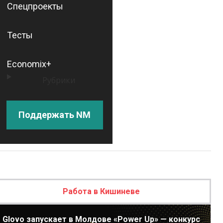
Спецпроекты
Тесты
Economix+
Рубрики
Поддержать NM
Работа в Кишиневе
Glovo запускает в Молдове «Power Up» — конкурс