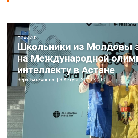
Новости
Школьники из Молдовы з
на Международной олимп
интеллекту в Астане
Вера Балахнова
|
8 Август, 2026
12:00