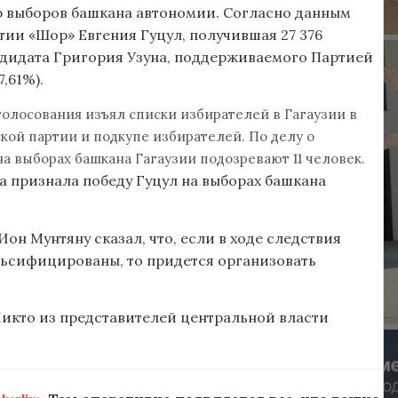
ур выборов башкана автономии. Согласно данным
тии «Шор» Евгения Гуцул, получившая 27 376
андидата Григория Узуна, поддерживаемого Партией
,61%).
голосования изъял списки избирателей в Гагаузии в
ой партии и подкупе избирателей. По делу о
 выборах башкана Гагаузии подозревают 11 человек.
а признала победу Гуцул на выборах башкана
н Мунтяну сказал, что, если в ходе следствия
льсифицированы, то придется организовать
Никто из представителей центральной власти