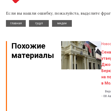
Если вы нашли ошибку, пожалуйста, выделите фраг
,
,
главная
гуцул
мидеи
Похожие
Ново
Сен
материалы
утве
Джо
Берк
на п
в Мо
Вер
-
08 Ав