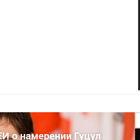
И о намерении Гуцул