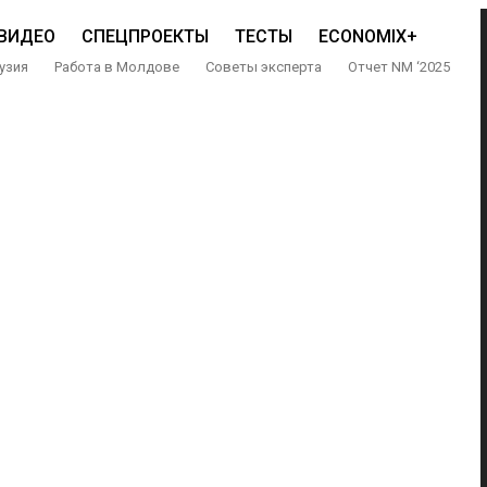
ВИДЕО
СПЕЦПРОЕКТЫ
ТЕСТЫ
ECONOMIX+
узия
Работа в Молдове
Советы эксперта
Отчет NM ‘2025