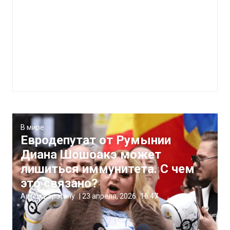
В мире
Евродепутат от Румынии
Диана Шошоакэ может
лишиться иммунитета. С чем
это связано?
Артём Сэрэтяну
|
23 апреля, 2026
16:47