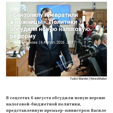
Новости
«Бензопилу превратили
в ножницы». Политики
обсудили новую налоговую
реформу
Вера Балахнова
|
6 Август, 2026
20:57
Tudor Mardei | NewsMaker
В соцсетях 6 августа обсудили новую версию
налоговой-бюджетной политики,
представленную премьер-министром Василе