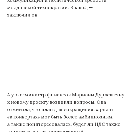
коммуникации и политической зрелости
молдавской технократии. Браво», —
заключил он.
А у экс-министр финансов Марианы Дурлештяну
к новому проекту возникли вопросы. Она
отметила, что план для сокращения зарплат
«в конвертах» мог быть более амбициозным,
а также поинтересовалась, будет ли НДС также
взиматься за газ, поставляемый