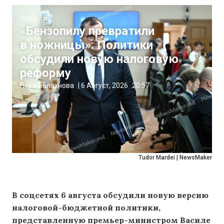
Новости
«Бензопилу превратили
в ножницы». Политики
обсудили новую налоговую
реформу
Вера Балахнова
|
6 Август, 2026
20:57
Tudor Mardei | NewsMaker
В соцсетях 6 августа обсудили новую версию
налоговой-бюджетной политики,
представленную премьер-министром Василе