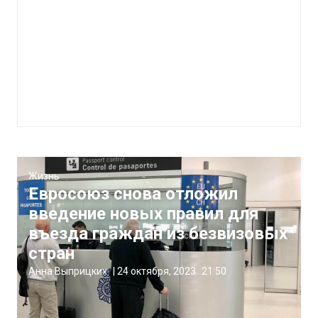
Жизнь
Евросоюз снова отложил
введение новых правил для
въезда граждан из безвизовых
стран
Анна Выприцких
|
24 октября, 2023
21:50