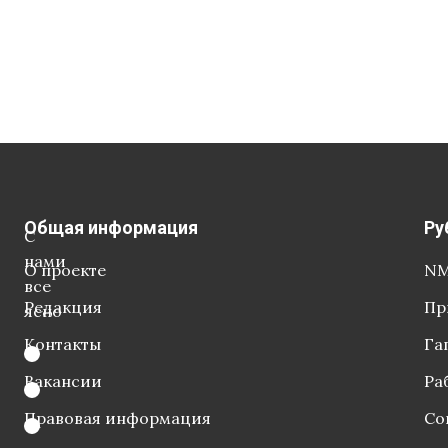
Общая информация
Ру
С
нами
О проекте
NM
все
Редакция
Пр
ясно
Контакты
Га
Вакансии
Ра
Правовая информация
Со