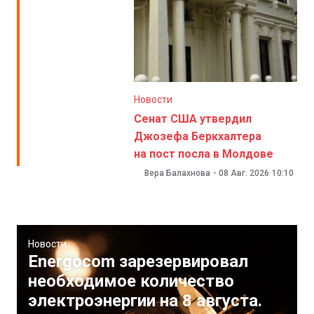
Новости
Сенат США утвердил
Джозефа Беркхалтера
на пост посла в Молдове
Вера Балахнова
-
08 Авг. 2026
10:10
Новости
Energocom зарезервировал
необходимое количество
электроэнергии на 8 августа.