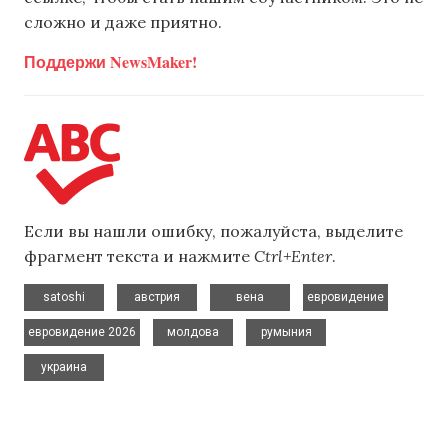
сложно и даже приятно.
Поддержи NewsMaker!
Если вы нашли ошибку, пожалуйста, выделите
фрагмент текста и нажмите
Ctrl+Enter
.
,
,
,
,
satoshi
австрия
вена
евровидение
,
,
,
евровидение 2026
молдова
румыния
украина