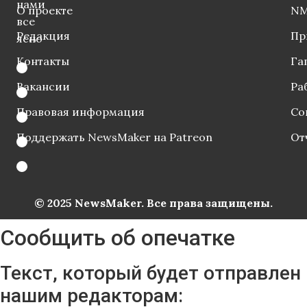
нами
О проекте
NM
все
Редакция
Пр
ясно
Контакты
Га
Вакансии
Ра
Правовая информация
Со
Поддержать NewsMaker на Patreon
От
© 2025 NewsMaker. Все права защищены.
Сообщить об опечатке
Текст, который будет отправлен
нашим редакторам: