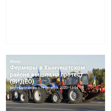
Жизнь
Фермеры в Хынчештском
районе вышли на протест
(ВИДЕО)
Вера Балахнова
|
19 октября, 2020
13:04