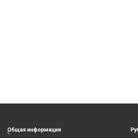
Общая информация
Ру
С