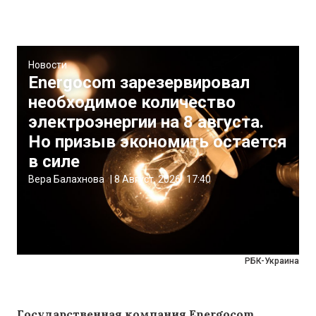
Новости
Energocom зарезервировал
необходимое количество
электроэнергии на 8 августа.
Но призыв экономить остается
в силе
Вера Балахнова
|
8 Август, 2026
17:40
РБК-Украина
Государственная компания Energocom