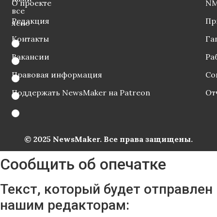
О проекте
NM
все
Редакция
Пр
ясно
Контакты
Га
Вакансии
Ра
Правовая информация
Со
Поддержать NewsMaker на Patreon
От
© 2025 NewsMaker. Все права защищены.
Сообщить об опечатке
Текст, который будет отправлен
нашим редакторам: