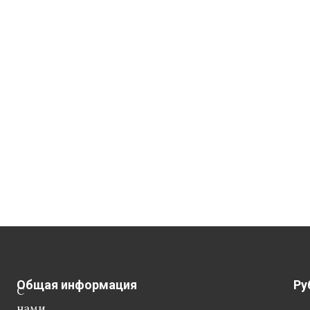
Общая информация
Ру
С
нами