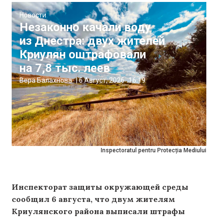
Новости
Незаконно качали воду
из Днестра: двух жителей
Криулян оштрафовали
на 7,8 тыс. леев
Вера Балахнова
|
6 Август, 2026
16:19
Inspectoratul pentru Protecția Mediului
Инспекторат защиты окружающей среды
сообщил 6 августа, что двум жителям
Криулянского района выписали штрафы