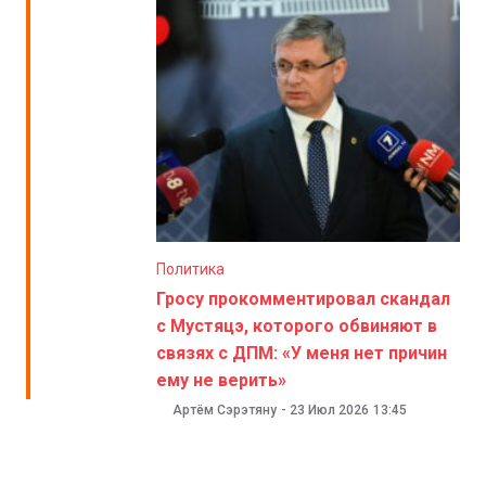
Политика
Гросу прокомментировал скандал
с Мустяцэ, которого обвиняют в
связях с ДПМ: «У меня нет причин
ему не верить»
Артём Сэрэтяну
-
23 Июл 2026
13:45