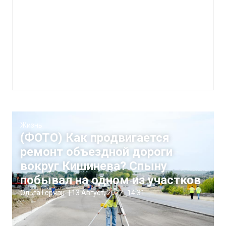
Жизнь
(ФОТО) Как продвигается
ремонт объездной дороги
вокруг Кишинева? Спыну
побывал на одном из участков
Ольга Горчак
|
13 Август, 2022
14:31