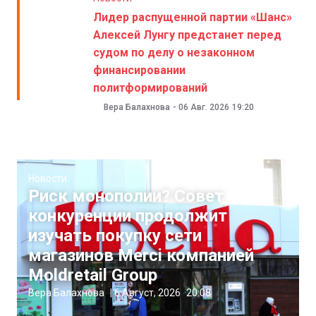
Лидер распущенной партии «Шанс»
Алексей Лунгу предстанет перед
судом по делу о незаконном
финансировании
политформирований
Вера Балахнова
-
06 Авг. 2026
19:20
Новости
Риск монополии? Совет
конкуренции продолжит
изучать покупку сети
магазинов Merci компанией
Moldretail Group
Вера Балахнова
|
6 Август, 2026
20:08