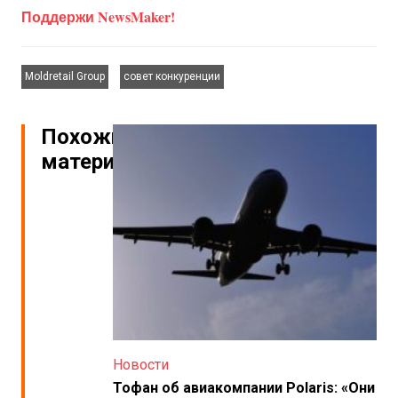
Поддержи NewsMaker!
,
Moldretail Group
совет конкуренции
Похожие
материалы
Новости
Тофан об авиакомпании Polaris: «Они