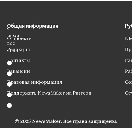
Общая информация
Ру
С
нами
О проекте
NM
все
Редакция
Пр
ясно
Контакты
Га
Вакансии
Ра
Правовая информация
Со
Поддержать NewsMaker на Patreon
От
© 2025 NewsMaker. Все права защищены.