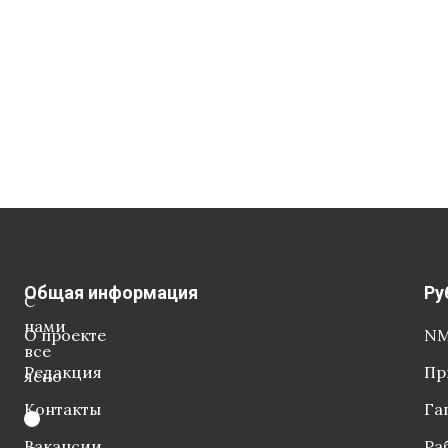
Общая информация
Ру
С
нами
О проекте
NM
все
Редакция
Пр
ясно
Контакты
Га
Вакансии
Ра