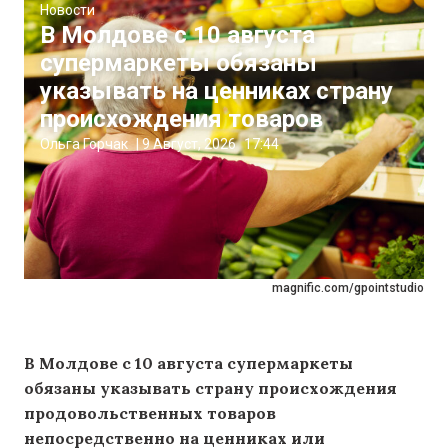
Новости
В Молдове с 10 августа
супермаркеты обязаны
указывать на ценниках страну
происхождения товаров
Ольга Горчак
|
9 Август, 2026
17:44
magnific.com/gpointstudio
В Молдове с 10 августа супермаркеты
обязаны указывать страну происхождения
продовольственных товаров
непосредственно на ценниках или