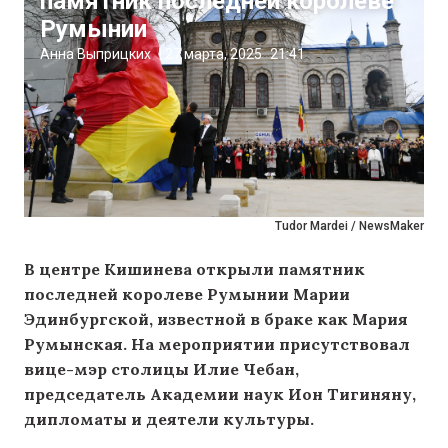
памятник последней королеве
Румынии
Анна Выприцких
|
27 марта, 2025
21:41
Tudor Mardei / NewsMaker
В центре Кишинева открыли памятник
последней королеве Румынии Марии
Эдинбургской, известной
в браке
как Мария
Румынская. На мероприятии присутствовал
вице-мэр столицы Илие Чебан,
председатель Академии наук Ион Тигиняну,
дипломаты и деятели культуры.