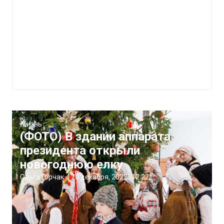
Жизнь
(ФОТО) В здании аппарата
президента открыли
новогоднюю елку
Ольга Горчак
|
20 декабря, 2022
12:22