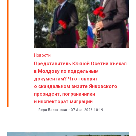
Новости
Представитель Южной Осетии въехал
в Молдову по поддельным
документам? Что говорят
о скандальном визите Янковского
президент, пограничники
и инспекторат миграции
Вера Балахнова
-
07 Авг. 2026
10:19