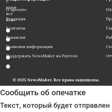
С
нами
О проекте
NM
все
Редакция
Пр
ясно
Контакты
Га
Вакансии
Ра
Правовая информация
Со
Поддержать NewsMaker на Patreon
От
© 2025 NewsMaker. Все права защищены.
Сообщить об опечатке
Текст, который будет отправлен