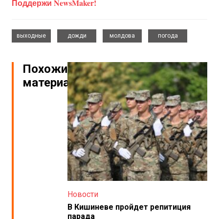
Поддержи NewsMaker!
,
,
,
выходные
дожди
молдова
погода
Похожие
материалы
Новости
В Кишиневе пройдет репитиция
парада