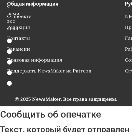
Общая информация
Ру
С
нами
О проекте
NM
все
Редакция
Пр
ясно
Контакты
Га
Вакансии
Ра
Правовая информация
Со
Поддержать NewsMaker на Patreon
От
© 2025 NewsMaker. Все права защищены.
Сообщить об опечатке
Текст, который будет отправлен