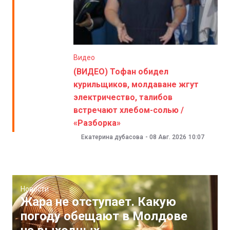
Видео
(ВИДЕО) Тофан обидел
курильщиков, молдаване жгут
электричество, талибов
встречают хлебом-солью /
«Разборка»
Екатерина дубасова
-
08 Авг. 2026
10:07
Новости
Жара не отступает. Какую
погоду обещают в Молдове