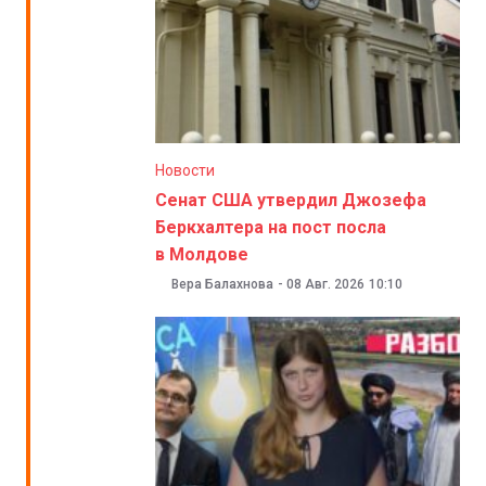
Новости
Сенат США утвердил Джозефа
Беркхалтера на пост посла
в Молдове
Вера Балахнова
-
08 Авг. 2026
10:10