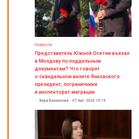
Новости
Представитель Южной Осетии въехал
в Молдову по поддельным
документам? Что говорят
о скандальном визите Янковского
президент, пограничники
и инспекторат миграции
Вера Балахнова
-
07 Авг. 2026
10:19