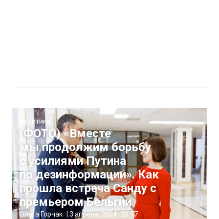
Политика
(ФОТО) «Вместе
мы продолжим борьбу
с усилиями Путина
по дезинформации». Как
прошла встреча Санду с
премьером Бельгии
Ольга Горчак
|
3 апреля, 2024
20:17