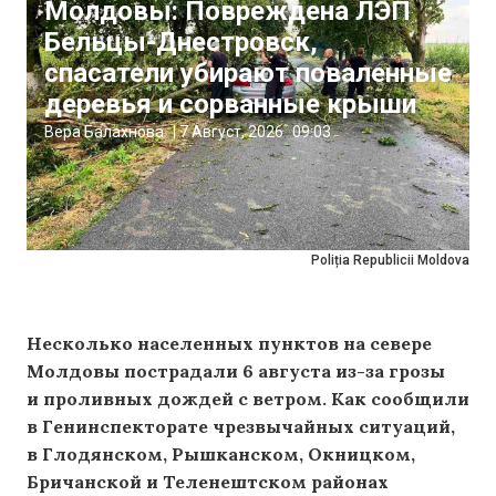
Молдовы: Повреждена ЛЭП
Бельцы-Днестровск,
спасатели убирают поваленные
деревья и сорванные крыши
Вера Балахнова
|
7 Август, 2026
09:03
Poliția Republicii Moldova
Несколько населенных пунктов на севере
Молдовы пострадали 6 августа из-за грозы
и проливных дождей с ветром. Как сообщили
в Генинспекторате чрезвычайных ситуаций,
в Глодянском, Рышканском, Окницком,
Бричанской и Теленештском районах