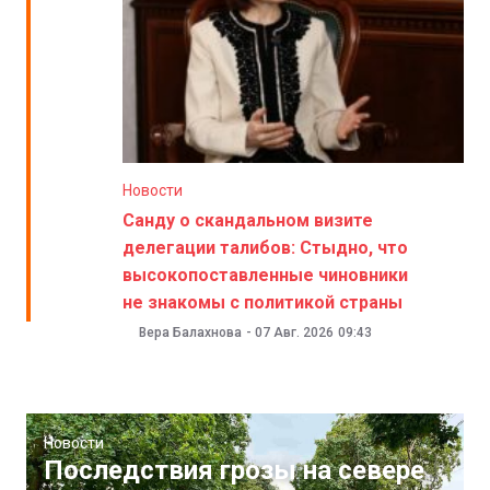
Новости
Санду о скандальном визите
делегации талибов: Стыдно, что
высокопоставленные чиновники
не знакомы с политикой страны
Вера Балахнова
-
07 Авг. 2026
09:43
Новости
Последствия грозы на севере