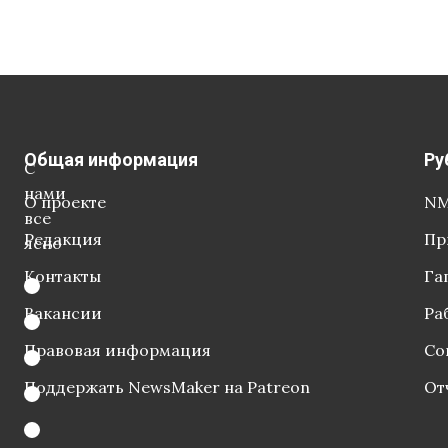
Общая информация
Ру
С
нами
О проекте
NM
все
Редакция
Пр
ясно
Контакты
Га
Вакансии
Ра
Правовая информация
Со
Поддержать NewsMaker на Patreon
От