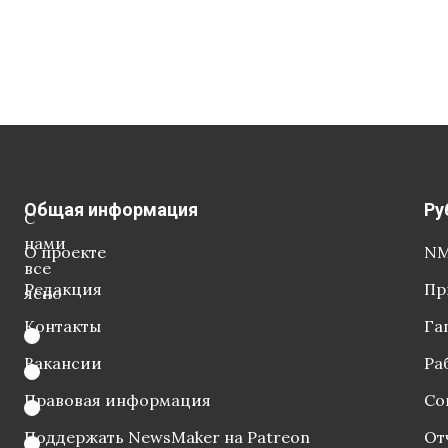
Общая информация
Ру
С
нами
О проекте
NM
все
Редакция
Пр
ясно
Контакты
Га
Вакансии
Ра
Правовая информация
Со
Поддержать NewsMaker на Patreon
От