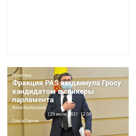
Политика
Фракция PAS выдвинула Гросу
кандидатом в спикеры
парламента
Анна Выприцких
,
|
29 июля, 2021
12:04
Ольга Горчак