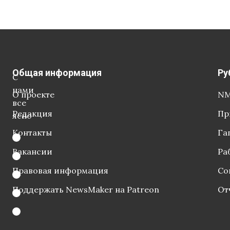
Общая информация
Ру
С
нами
О проекте
NM
все
Редакция
Пр
ясно
Контакты
Га
Вакансии
Ра
Правовая информация
Со
Поддержать NewsMaker на Patreon
От