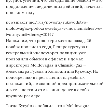
Бусуйок уточнил, что сегодняшние обыски — это
продолжение следственных действий, начатых в
прошлом году.
newsmaker.md/rus/novosti/rukovodstvo-
moldovagaz-podozrevaetsya-v-moshennichestve-
i-otmyvanii-deneg-20147
Напомним, что ровно три месяца назад, 26
ноября прошлого года, Генпрокуратура и
генеральный инспекторат полиции уже
проводили обыски в офисах и в домах
директоров Moldovagaz и Chișinău-gaz —
Александра Гусева и Константина Куюмжу. Их
подозревают в превышении служебных
полномочий, незаконной предпринимательской
деятельности и отмывании денег в особо
крупном размере.
Тогда Бусуйок сообщил, что в Moldovagaz