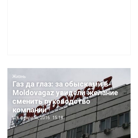
Жизнь
Газ да глаз: за обысками в
Moldovagaz увидели желание
сменить руководство
компании
|
26 февраля, 2016
15:18