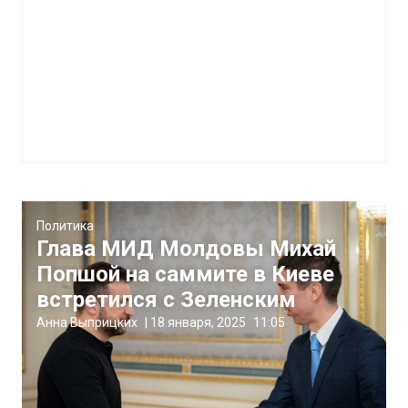
Политика
Глава МИД Молдовы Михай
Попшой на саммите в Киеве
встретился с Зеленским
Анна Выприцких
|
18 января, 2025
11:05