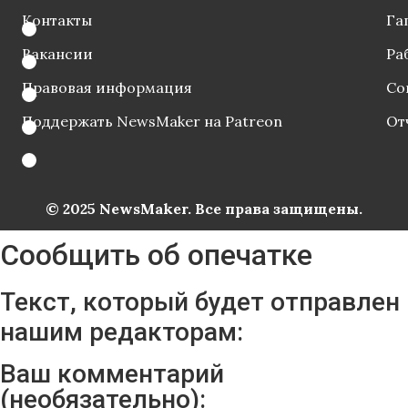
Контакты
Га
Вакансии
Ра
Правовая информация
Со
Поддержать NewsMaker на Patreon
От
© 2025 NewsMaker. Все права защищены.
Сообщить об опечатке
Текст, который будет отправлен
нашим редакторам:
Ваш комментарий
(необязательно):