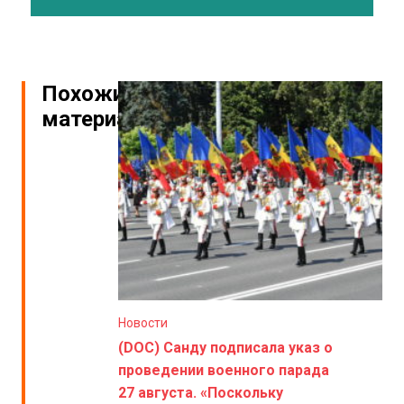
Похожие
материалы
Новости
(DOC) Санду подписала указ о
проведении военного парада
27 августа. «Поскольку