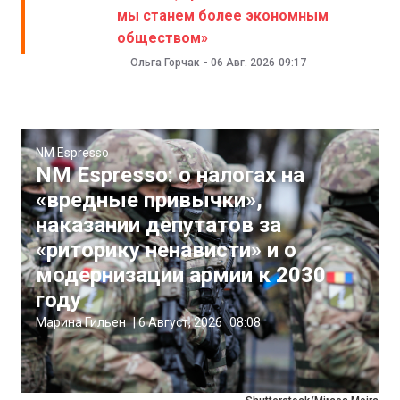
мы станем более экономным
обществом»
Ольга Горчак
-
06 Авг. 2026
09:17
NM Espresso
NM Espresso: о налогах на
«вредные привычки»,
наказании депутатов за
«риторику ненависти» и о
модернизации армии к 2030
году
Марина Гильен
|
6 Август, 2026
08:08