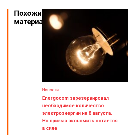
Похожие
материалы
Новости
Energocom зарезервировал
необходимое количество
электроэнергии на 8 августа.
Но призыв экономить остается
в силе