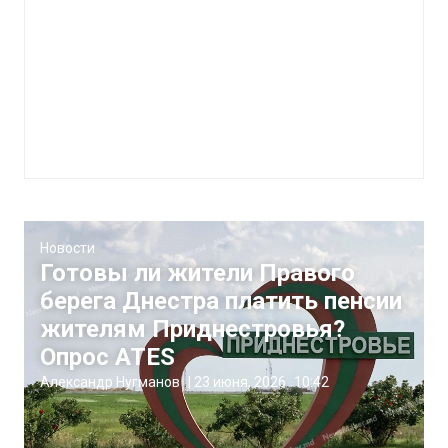
Новости
Готовы ли жители Правого
берега Днестра платить пенсии
жителям Приднестровья?
Опрос ATES
Александр Нугманов
|
23 июня, 2026
10:42