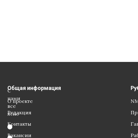
Общая информация
Ру
С
нами
О проекте
NM
все
Редакция
Пр
ясно
Контакты
Га
Вакансии
Ра