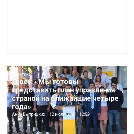
Политика
Гросу: «Мы готовы
представить план управления
страной на ближайшие четыре
года»
Анна Выприцких
|
12 июля, 2021
12:59