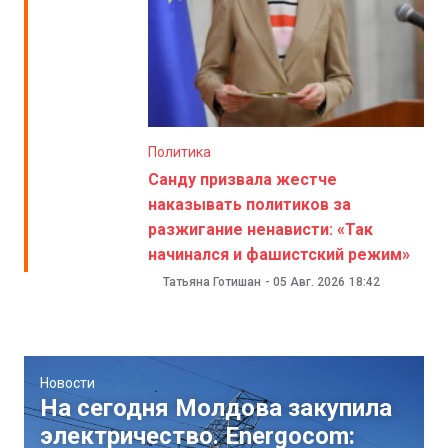
Политика
Санду призвала жестче
наказывать политиков за
разжигание ненависти: «Так
начинался и фашистский режим»
Татьяна Готишан
-
05 Авг. 2026
18:42
Новости
На сегодня Молдова закупила
электричество. Energocom: