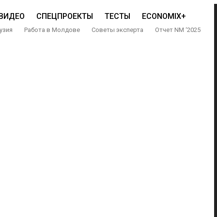
ВИДЕО
СПЕЦПРОЕКТЫ
ТЕСТЫ
ECONOMIX+
узия
Работа в Молдове
Советы эксперта
Отчет NM ‘2025