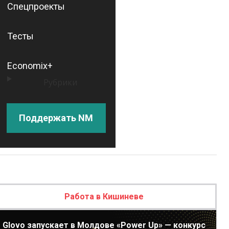
Спецпроекты
Тесты
Economix+
Рубрики
Поддержать NM
Работа в Кишиневе
Glovo запускает в Молдове «Power Up» — конкурс