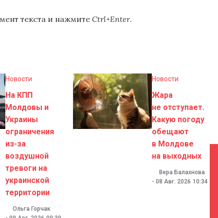
мент текста и нажмите
Ctrl+Enter
.
Новости
Новости
На КПП
Жара
Молдовы и
не отступает.
Украины
Какую погоду
ограничения
обещают
из-за
в Молдове
воздушной
на выходных
тревоги на
Вера Балахнова
украинской
-
08 Авг. 2026
10:34
территории
Ольга Горчак