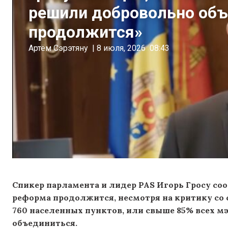
решили добровольно объ
продолжится»
Артём Сэрэтяну
|
8 июля, 2026
08:43
Спикер парламента и лидер PAS Игорь Гросу с
реформа продолжится, несмотря на критику со с
760 населенных пунктов, или свыше 85% всех 
объединиться.