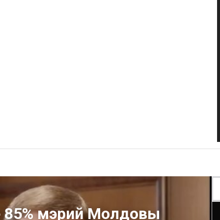
ее 85% мэрий Молдовы