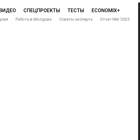
ВИДЕО
СПЕЦПРОЕКТЫ
ТЕСТЫ
ECONOMIX+
узия
Работа в Молдове
Советы эксперта
Отчет NM ‘2025