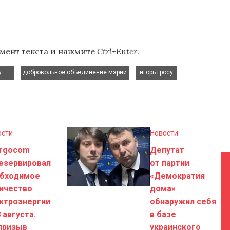
мент текста и нажмите
Ctrl+Enter
.
,
,
,
у
добровольное объединение мэрий
игорь гросу
ости
Новости
rgocom
Депутат
езервировал
от партии
бходимое
«Демократия
ичество
дома»
ктроэнергии
обнаружил себя
8 августа.
в базе
призыв
украинского