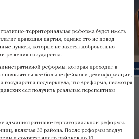
стративно-территориальная реформа будет иметь
латит правящая партия, однако это не повод
нные пункты, которые не захотят добровольно
ии решения государства.
дминистративной реформы, которая проходит в
ало появляться все больше фейков и дезинформации,
а государства подчеркнула, что «реформа, несмотря
лдавских сел получить реальные перспективы
уске административно-территориальной реформы.
иниц, включая 32 района. После реформы введут
рии и сократят число районов до 10.