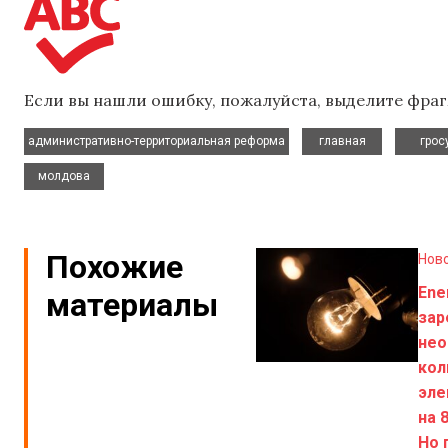
Если вы нашли ошибку, пожалуйста, выделите фраг
,
,
административно-территориальная реформа
главная
грос
молдова
Похожие
Нов
Ene
материалы
зар
нео
кол
эле
на 
Но 