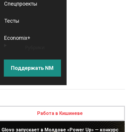
Спецпроекты
Тесты
Economix+
Рубрики
Поддержать NM
Работа в Кишиневе
Glovo запускает в Молдове «Power Up» — конкурс