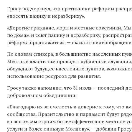
Гросу подчеркнул, что противники реформы расп
«посеять панику и неразбериху».
«Дорогие граждане, мэры и местные советники. М
по домам и сеют панику и неразбериху, распростра
реформа продолжится», — сказал в видеообращении
По словам спикера, в большинстве населенных пунк
Местные власти там проводят публичные слушания,
обсуждают будущее населенных пунктов, возможно
использование ресурсов для развития.
Гросу также напомнил, что 31 июля — последний де
добровольном объединении.
«Благодарю их за смелость и доверие к тому, что 
сообщества. Правительство и парламент будут рядо
за шагом мы строим более эффективное местное уп
услуги и более сильную Молдову», — добавил Гросу