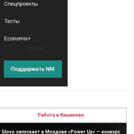
Спецпроекты
Тесты
Economix+
Рубрики
Поддержать NM
Работа в Кишиневе
Glovo запускает в Молдове «Power Up» — конкурс