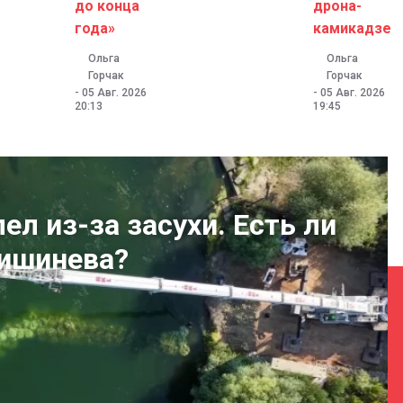
до конца
дрона-
года»
камикадзе
Ольга
Ольга
Горчак
Горчак
-
05 Авг. 2026
-
05 Авг. 2026
20:13
19:45
л из-за засухи. Есть ли
Кишинева?