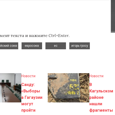
мент текста и нажмите
Ctrl+Enter
.
,
,
,
,
ейский союз
евросоюз
ес
игорь гросу
Новости
Новости
Санду:
В
«Выборы
Кагульском
в Гагаузии
районе
могут
нашли
пройти
фрагменты