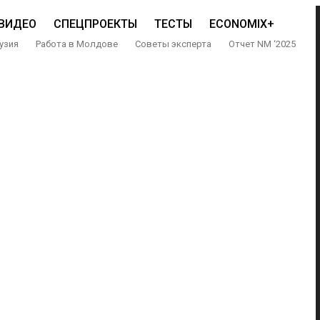
ВИДЕО
СПЕЦПРОЕКТЫ
ТЕСТЫ
ECONOMIX+
узия
Работа в Молдове
Советы эксперта
Отчет NM ‘2025