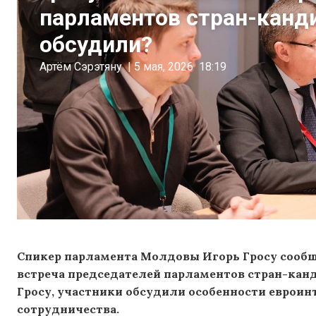
парламентов стран-канди
обсудили?
Артём Сэрэтяну
|
5 мая, 2026
18:19
Спикер парламента Молдовы Игорь Гросу сообщ
встреча председателей парламентов стран-канд
Гросу, участники обсудили особенности евроин
сотрудничества.