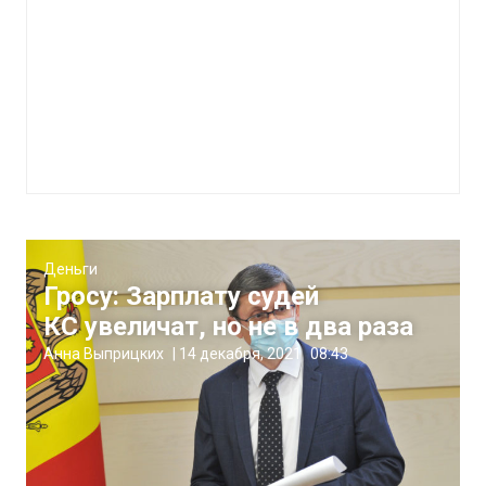
Деньги
Гросу: Зарплату судей
КС увеличат, но не в два раза
Анна Выприцких
|
14 декабря, 2021
08:43