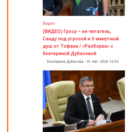
Видео
(ВИДЕО) Гросу – не читатель,
Санду под угрозой и 3-минутный
душ от Тофана / «Разборка» с
Екатериной Дубасовой
Екатерина Дубасова
-
01 Авг. 2026
10:02