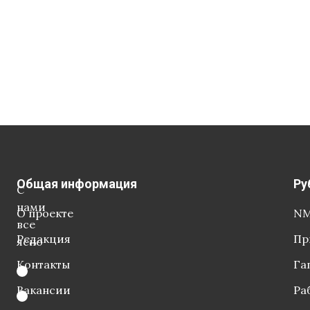
Общая информация
Ру
С
нами
О проекте
NM
все
Редакция
Пр
ясно
Контакты
Га
Вакансии
Ра