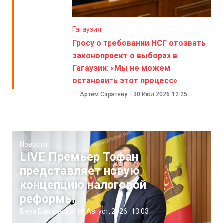
Гагаузия
Гросу о требовании НСГ отозвать
законопроект о выборах в
Гагаузии: «Мы не можем
остановить этот процесс»
Артём Сэрэтяну
-
30 Июл 2026
12:25
Новости
LIVE Премьер Тофан
представляет новую
концепцию налоговой
реформы
Вера Балахнова
|
6 Август, 2026
13:03