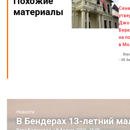
Похожие
Сен
материалы
утве
Джо
Берк
на п
в Мо
Вер
-
08 Ав
Новости
В Бендерах 13-летний ма