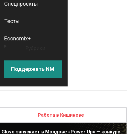
Спецпроекты
Тесты
Economix+
Рубрики
Поддержать NM
Работа в Кишиневе
Glovo запускает в Молдове «Power Up» — конкурс