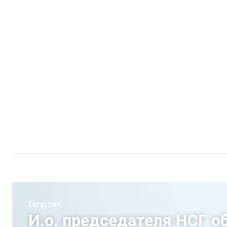
Гагаузия
И.о. председателя НСГ о