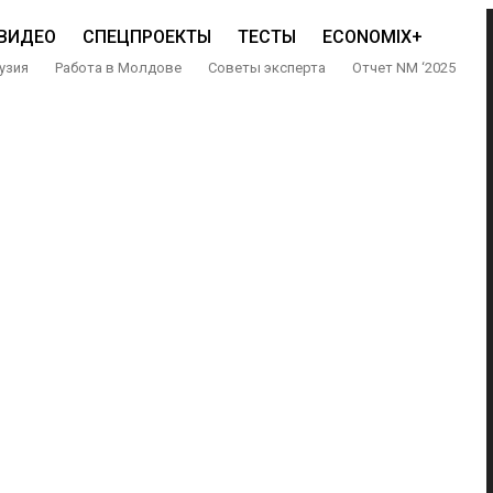
ВИДЕО
СПЕЦПРОЕКТЫ
ТЕСТЫ
ECONOMIX+
узия
Работа в Молдове
Советы эксперта
Отчет NM ‘2025