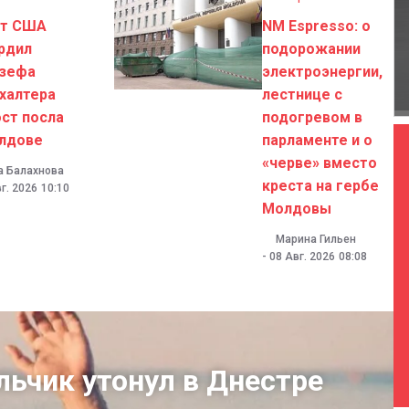
ат США
NM Espresso: о
рдил
подорожании
зефа
электроэнергии,
халтера
лестнице с
ост посла
подогревом в
лдове
парламенте и о
«черве» вместо
а Балахнова
креста на гербе
г. 2026
10:10
Молдовы
Марина Гильен
-
08 Авг. 2026
08:08
льчик утонул в Днестре