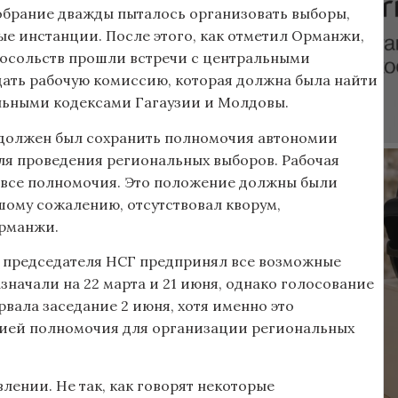
я собрание дважды пыталось организовать выборы,
ые инстанции. После этого, как отметил Орманжи,
посольств прошли встречи с центральными
дать рабочую комиссию, которая должна была найти
льными кодексами Гагаузии и Молдовы.
 должен был сохранить полномочия автономии
ля проведения региональных выборов. Рабочая
ь все полномочия. Это положение должны были
шому сожалению, отсутствовал кворум,
Орманжи.
й председателя НСГ предпринял все возможные
значали на 22 марта и 21 июня, однако голосование
орвала заседание 2 июня, хотя именно это
мией полномочия для организации региональных
ении. Не так, как говорят некоторые