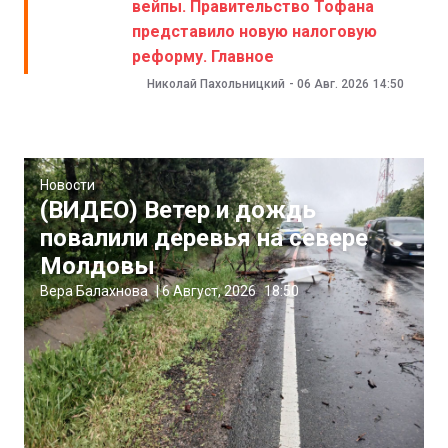
вейпы. Правительство Тофана
представило новую налоговую
реформу. Главное
Николай Пахольницкий
-
06 Авг. 2026
14:50
Новости
(ВИДЕО) Ветер и дождь
повалили деревья на севере
Молдовы
Вера Балахнова
|
6 Август, 2026
18:50