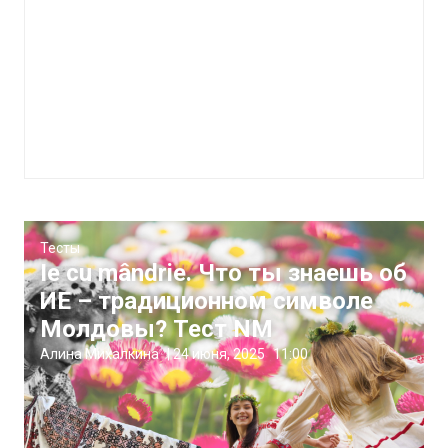
Тесты
Ie cu mândrie. Что ты знаешь об
ИЕ – традиционном символе
Молдовы? Тест NM
Алина Михалкина
|
24 июня, 2025
11:00