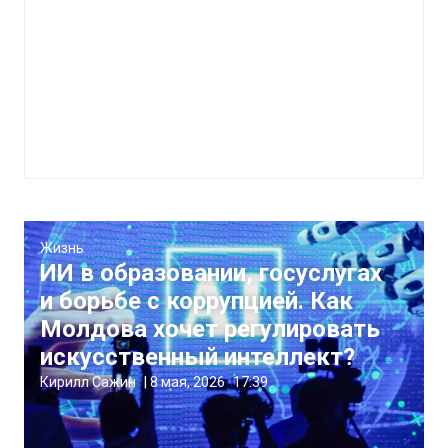
Жизнь
ИИ в образовании, госуслугах
и борьбе с коррупцией. Как
Молдова хочет регулировать
искусственный интеллект?
Кирилл Сажин
|
8 мая, 2026
17:39