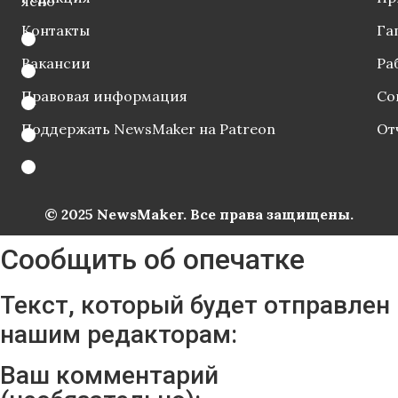
ясно
Контакты
Га
Вакансии
Ра
Правовая информация
Со
Поддержать NewsMaker на Patreon
От
© 2025 NewsMaker. Все права защищены.
Сообщить об опечатке
Текст, который будет отправлен
нашим редакторам:
Ваш комментарий