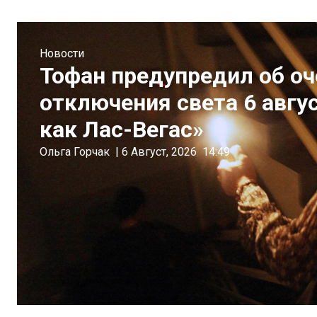
Новости
Тофан предупредил об о
отключения света 6 авгу
как Лас-Вегас»
Ольга Горчак
|
6 Август, 2026
14:49