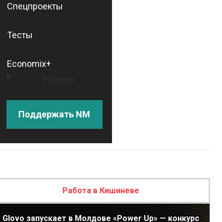
Спецпроекты
Тесты
Economix+
Рубрики
Поддержать NM
Работа в Кишиневе
Glovo запускает в Молдове «Power Up» — конкурс