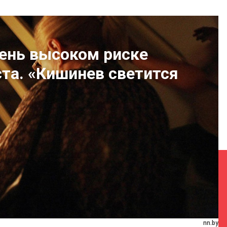
чень высоком риске
ста. «Кишинев светится
nn.by