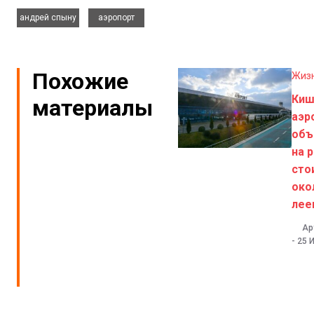
,
андрей спыну
аэропорт
Похожие
Жиз
Киш
материалы
аэр
объ
на 
сто
око
лее
Ар
-
25 