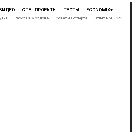
ВИДЕО
СПЕЦПРОЕКТЫ
ТЕСТЫ
ECONOMIX+
узия
Работа в Молдове
Советы эксперта
Отчет NM ‘2025