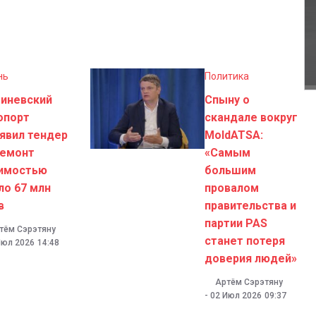
нь
Политика
иневский
Спыну о
опорт
скандале вокруг
явил тендер
MoldATSA:
ремонт
«Самым
имостью
большим
ло 67 млн
провалом
в
правительства и
партии PAS
тём Сэрэтяну
станет потеря
Июл 2026
14:48
доверия людей»
Артём Сэрэтяну
-
02 Июл 2026
09:37