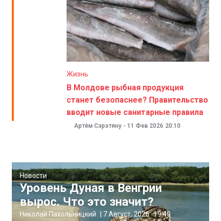
Жизнь
В Молдове рыбная продукция
станет безопаснее? Правительство
вводит новые санитарные правила
Артём Сэрэтяну
-
11 Фев 2026
20:10
Новости
Уровень Дуная в Венгрии
вырос. Что это значит?
Николай Пахольницкий
|
7 Август, 2026
19:40