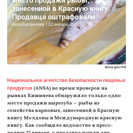
место продажи рыбы,
занесенной в Красную книгу.
Продавца оштрафовали
Вера Балахнова
|
22 января, 2020
19:08
ansa.gov.md
Национальное агентство безопасности пищевых
продуктов
(ANSA) во время проверок на
рынках Кишинева обнаружило только одно
место продажи вырезуба — рыбы из
семейства карповых, занесенной в Красную
книгу Молдовы и Международную красную
книгу. Как сообщило ведомство в пресс-
релизе 22 января, у продавца нашли две