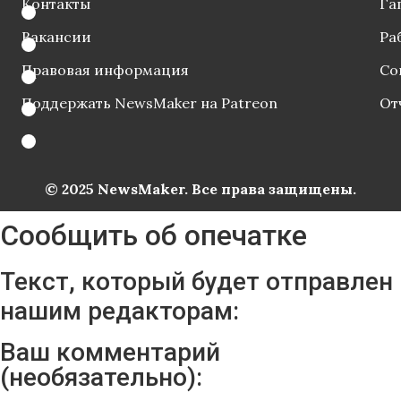
Контакты
Га
Вакансии
Ра
Правовая информация
Со
Поддержать NewsMaker на Patreon
От
© 2025 NewsMaker. Все права защищены.
Сообщить об опечатке
Текст, который будет отправлен
нашим редакторам:
Ваш комментарий
(необязательно):