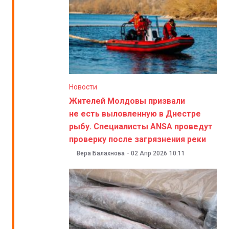
Новости
Жителей Молдовы призвали
не есть выловленную в Днестре
рыбу. Специалисты ANSA проведут
проверку после загрязнения реки
Вера Балахнова
-
02 Апр 2026
10:11