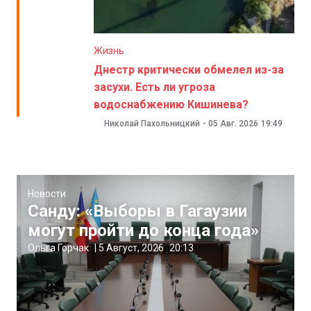
Жизнь
Днестр критически обмелел из-за
засухи. Есть ли угроза
водоснабжению Кишинева?
Николай Пахольницкий
-
05 Авг. 2026
19:49
Новости
Санду: «Выборы в Гагаузии
могут пройти до конца года»
Ольга Горчак
|
5 Август, 2026
20:13