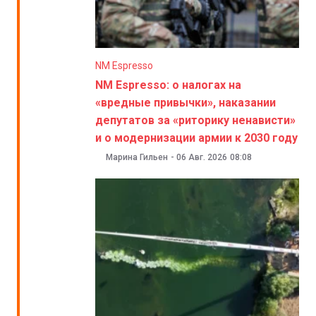
NM Espresso
NM Espresso: о налогах на
«вредные привычки», наказании
депутатов за «риторику ненависти»
и о модернизации армии к 2030 году
Марина Гильен
-
06 Авг. 2026
08:08