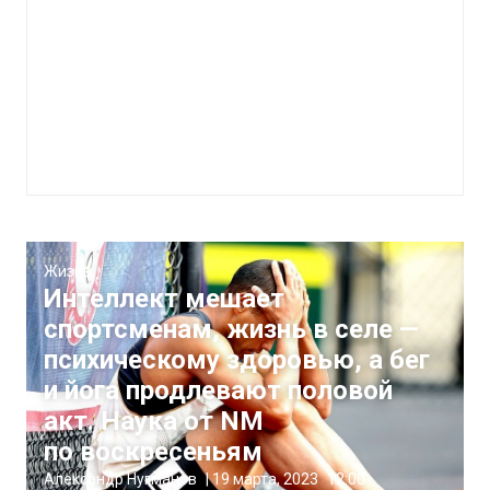
Жизнь
Интеллект мешает
спортсменам, жизнь в селе —
психическому здоровью, а бег
и йога продлевают половой
акт. Наука от NM
по воскресеньям
Александр Нугманов
|
19 марта, 2023
12:00