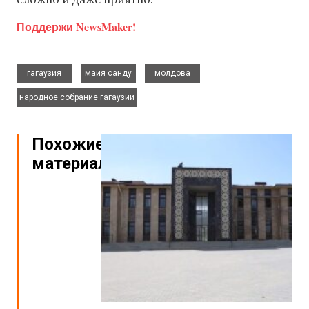
Поддержи NewsMaker!
,
,
,
гагаузия
майя санду
молдова
народное собрание гагаузии
Похожие
материалы