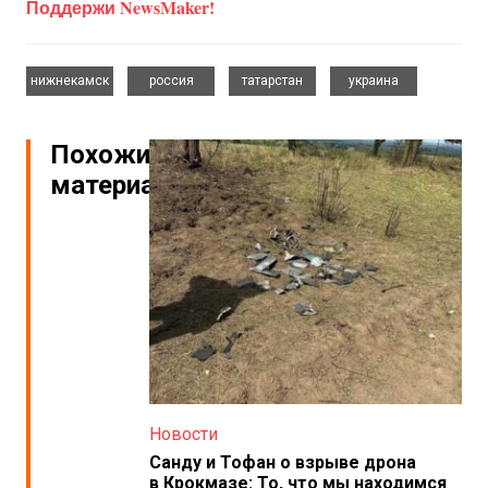
Поддержи NewsMaker!
,
,
,
нижнекамск
россия
татарстан
украина
Похожие
материалы
Новости
Санду и Тофан о взрыве дрона
в Крокмазе: То, что мы находимся