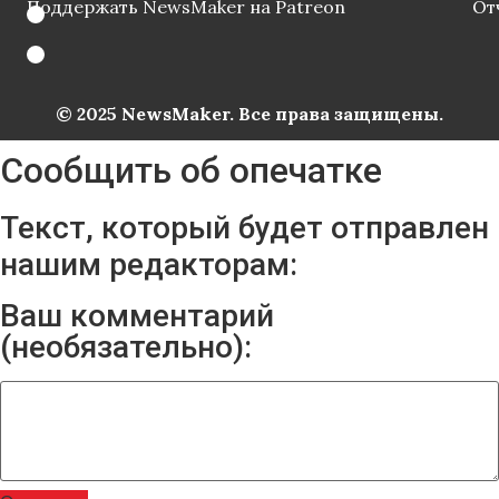
Поддержать NewsMaker на Patreon
От
© 2025 NewsMaker. Все права защищены.
Сообщить об опечатке
Текст, который будет отправлен
нашим редакторам:
Ваш комментарий
(необязательно):