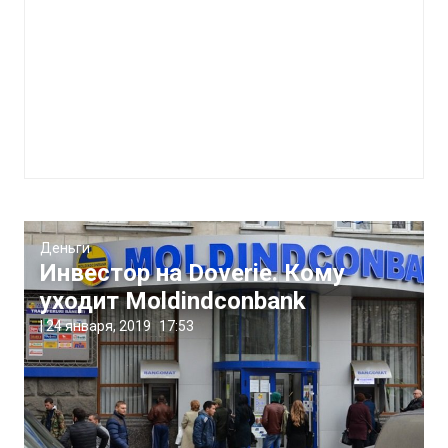
Деньги
Инвестор на Doverie. Кому
уходит Moldindconbank
|
24 января, 2019
17:53