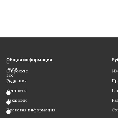
Общая информация
Ру
С
нами
О проекте
NM
все
Редакция
Пр
ясно
Контакты
Га
Вакансии
Ра
Правовая информация
Со