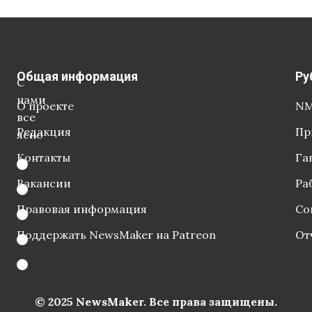
Общая информация
Ру
С
нами
О проекте
NM
все
Редакция
Пр
ясно
Контакты
Га
Вакансии
Ра
Правовая информация
Со
Поддержать NewsMaker на Patreon
От
© 2025 NewsMaker. Все права защищены.