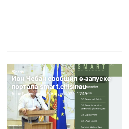
Жизнь
Ион Чебан сообщил о запуске
портала smart.chisinau
Анна Выприцких
|
6 Август, 2023
17:49