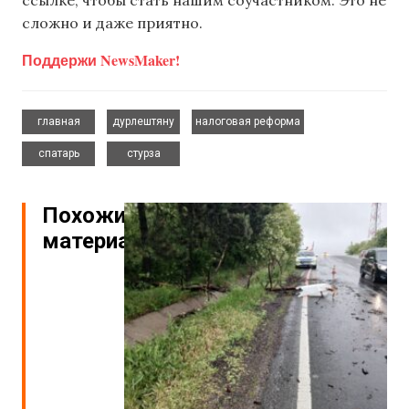
ссылке, чтобы стать нашим соучастником. Это не
сложно и даже приятно.
Поддержи NewsMaker!
,
,
,
главная
дурлештяну
налоговая реформа
,
спатарь
стурза
Похожие
материалы