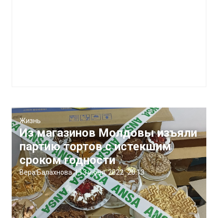
Жизнь
Из магазинов Молдовы изъяли
партию тортов с истекшим
сроком годности
Вера Балахнова
|
13 июня, 2022
20:13