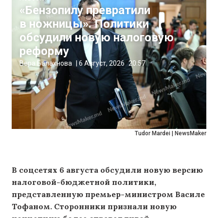
«Бензопилу превратили
в ножницы». Политики
обсудили новую налоговую
реформу
Вера Балахнова
|
6 Август, 2026
20:57
Tudor Mardei | NewsMaker
В соцсетях 6 августа обсудили новую версию
налоговой-бюджетной политики,
представленную премьер-министром Василе
Тофаном. Сторонники признали новую