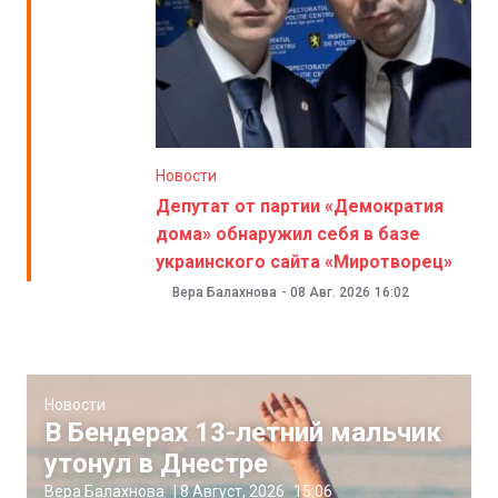
Новости
Депутат от партии «Демократия
дома» обнаружил себя в базе
украинского сайта «Миротворец»
Вера Балахнова
-
08 Авг. 2026
16:02
Новости
В Бендерах 13-летний мальчик
утонул в Днестре
Вера Балахнова
|
8 Август, 2026
15:06