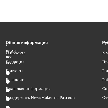
Общая информация
Ру
С
нами
О проекте
NM
все
Редакция
Пр
ясно
Контакты
Га
Вакансии
Ра
Правовая информация
Со
Поддержать NewsMaker на Patreon
От