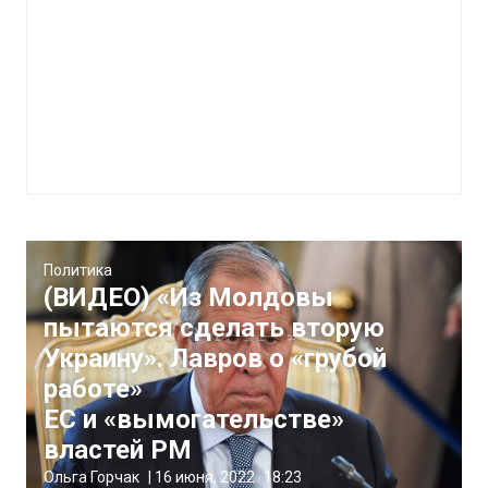
Политика
(ВИДЕО) «Из Молдовы
пытаются сделать вторую
Украину». Лавров о «грубой
работе»
ЕС и «вымогательстве»
властей РМ
Ольга Горчак
|
16 июня, 2022
18:23