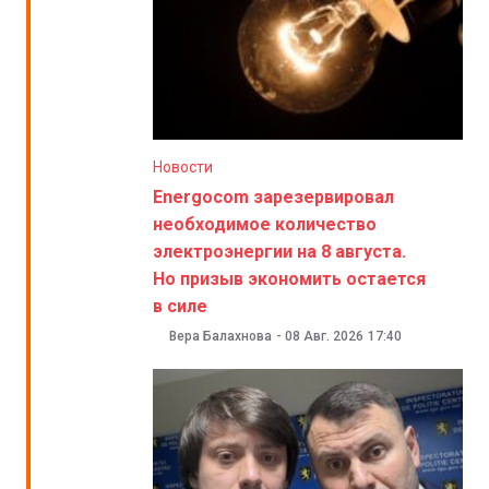
Новости
Energocom зарезервировал
необходимое количество
электроэнергии на 8 августа.
Но призыв экономить остается
в силе
Вера Балахнова
-
08 Авг. 2026
17:40